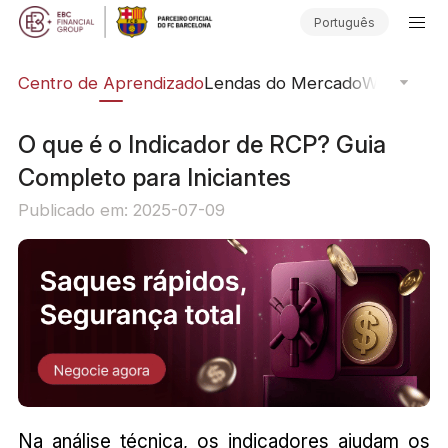
Português
ção
Centro de Aprendizado
Lendas do Mercado
Webinars O
O que é o Indicador de RCP? Guia
Completo para Iniciantes
Publicado em: 2025-07-09
Na análise técnica, os indicadores ajudam os