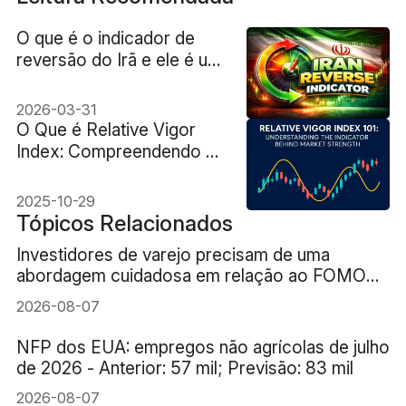
O que é o indicador de
reversão do Irã e ele é um
sinal confiável?
2026-03-31
O Que é Relative Vigor
Index: Compreendendo o
Indicador por Trás da
Força do Mercado
2025-10-29
Tópicos Relacionados
Investidores de varejo precisam de uma
abordagem cuidadosa em relação ao FOMO
(medo de ficar de fora) da IA
2026-08-07
NFP dos EUA: empregos não agrícolas de julho
de 2026 - Anterior: 57 mil; Previsão: 83 mil
2026-08-07