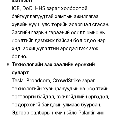
шалгалт
ICE, DoD, HHS зэрэг холбоотой
байгууллагуудтай хамтын ажиллагаа
хувийн нууц, улс төрийн эсэргүүцэл үүсгэсэн.
Засгийн газрын гэрээний өсөлт өмнө нь
өсөлтийг дэмжиж байсан бол одоо нэр
хүнд, зохицуулалтын эрсдэл гэж үзэж
болно.
Технологийн зах зээлийн ерөнхий
суларт
Tesla, Broadcom, CrowdStrike зэрэг
технологийн хувьцаануудын үнэ өсөлтийн
тогтворгүй байдал, ажилгүйдлийн өргөдөл,
тодорхойгүй байдлын улмаас буурсан.
Эдгээр салбарын хүчин зүйлс Palantir-ийн