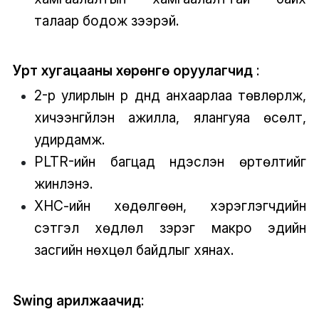
талаар бодож үзээрэй.
Урт хугацааны хөрөнгө оруулагчид
:
2-р улирлын үр дүнд анхаарлаа төвлөрүүлж,
хичээнгүйлэн ажилла, ялангуяа өсөлт,
удирдамж.
PLTR-ийн багцад үндэслэн өртөлтийг
жинлэнэ.
ХНС-ийн хөдөлгөөн, хэрэглэгчдийн
сэтгэл хөдлөл зэрэг макро эдийн
засгийн нөхцөл байдлыг хянах.
Swing арилжаачид
: