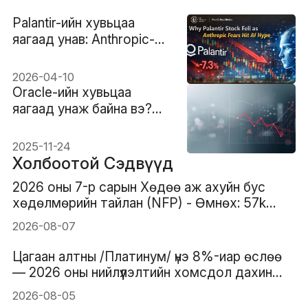
Palantir-ийн хувьцаа
яагаад унав: Anthropic-
ийн өрсөлдөөн AI-ийн
хөөсрөлийг дарав
2026-04-10
Oracle-ийн хувьцаа
яагаад унаж байна вэ?
ORCL дээрх бодит
шалтгаан ба техникийн
2025-11-24
үзэл бодол
Холбоотой Сэдвүүд
2026 оны 7-р сарын Хөдөө аж ахуйн бус
хөдөлмөрийн тайлан (NFP) - Өмнөх: 57k
Таамаглал: 83k
2026-08-07
Цагаан алтны /Платинум/ үнэ 8%-иар өслөө
— 2026 оны нийлүүлэлтийн хомсдол дахин
анхаарлын төвд орж байна
2026-08-05