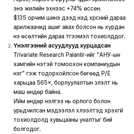
энэ жилийн эхнээс +74% өссөн.
$135 орчим шинэ дээд үнэд хүрсний дараа
арилжаачид ашиг авах болсон нь хурдан
үнэ өсөлтийн дараа түгээмэл тохиолддог.
Үнэлгээний асуудлууд хурцадсан
Trivariate Research Palantir-ийг "АНУ-ын
хамгийн үнэтэй томоохон компаниудын
нэг" гэж тодорхойлсон бөгөөд P/E
харьцаа 565×, борлуулалтын үзүүлэлт нь
маш өндөр байна.
Ийм өндөр үнэлгээ нь орлого болон
урьдчилсан мэдээлэл хүлээлтэд хүрэхгүй
тохиолдолд хувьцааны уналтыг бий
болгодог.