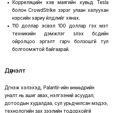
Корреляцийн хэв маягийн хувьд Tesla
болон CrowdStrike зэрэг улаан халуухан
нэрсийн хариу үйлдлийг хянах.
110 доллар эсвэл 100 доллар гэх мэт
техникийн дэмжлэг үзүүлэх бүсүүдийн
ойролцоо эргэлт гарч болзошгүй тул
болгоомжтой байгаарай.
Дүгнэлт
Дүгнэж хэлэхэд, Palantir-ийн өнөөдрийн
уналт нь ашиг авах, үнэлгээний асуудал,
дотоодын худалдаа, сул урьдчилсан мэдээ,
технологийн зах зээлийн тодорхойгүй