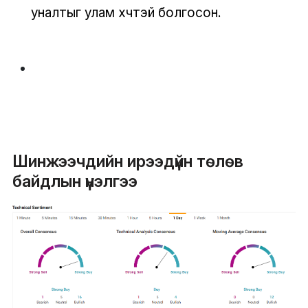
уналтыг улам хүчтэй болгосон.
Шинжээчдийн ирээдүйн төлөв
байдлын үнэлгээ