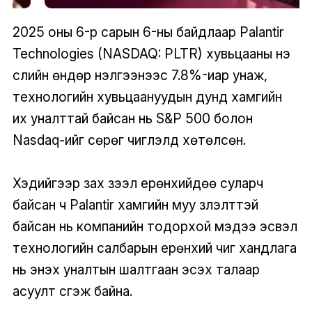
2025 оны 6-р сарын 6-ны байдлаар Palantir
Technologies (NASDAQ: PLTR) хувьцааны үнэ
сүүлийн өндөр үнэлгээнээс 7.8%-иар унаж,
технологийн хувьцаануудын дунд хамгийн
их уналттай байсан нь S&P 500 болон
Nasdaq-ийг сөрөг чиглэлд хөтөлсөн.
Хэдийгээр зах зээл ерөнхийдөө суларч
байсан ч Palantir хамгийн муу үзүүлэлттэй
байсан нь компанийн тодорхой мэдээ эсвэл
технологийн салбарын ерөнхий чиг хандлага
нь энэхүү уналтын шалтгаан эсэх талаар
асуулт үүсгэж байна.