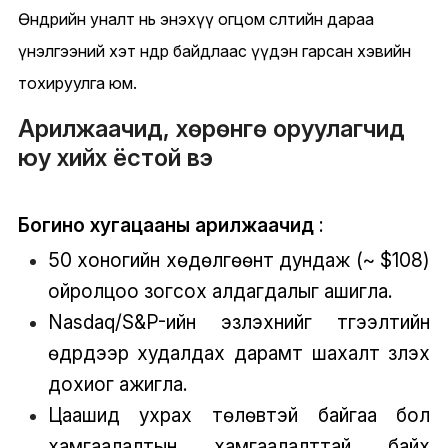
Өнөөдрийн уналт нь энэхүү огцом өсөлтийн дараа
үнэлгээний хэт өндөр байдлаас үүдэн гарсан хэвийн
тохируулга юм.
Арилжаачид, хөрөнгө оруулагчид
юу хийх ёстой вэ
Богино хугацааны арилжаачид
:
50 хоногийн хөдөлгөөнт дундаж (~ $108)
ойролцоо зогсох алдагдалыг ашигла.
Nasdaq/S&P-ийн эзлэхүүнийг түгээлтийн
өдрүүдээр худалдах дарамт шахалт үзүүлэх
дохиог ажигла.
Цаашид ухрах төлөвтэй байгаа бол
хамгаалалтын хамгаалалттай байх