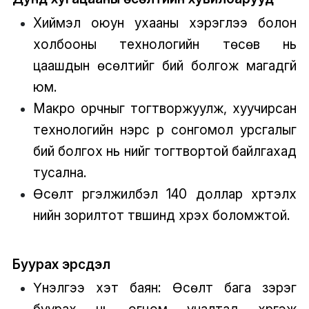
Хиймэл оюун ухааны хэрэглээ болон
холбооны технологийн төсөв нь
цаашдын өсөлтийг бий болгож магадгүй
юм.
Макро орчныг тогтворжуулж, хуучирсан
технологийн нэрс рүү сонгомол урсгалыг
бий болгох нь үнийг тогтвортой байлгахад
тусална.
Өсөлт үргэлжилбэл 140 доллар хүртэлх
үнийн зорилтот түвшинд хүрэх боломжтой.
Буурах эрсдэл
Үнэлгээ хэт баян: Өсөлт бага зэрэг