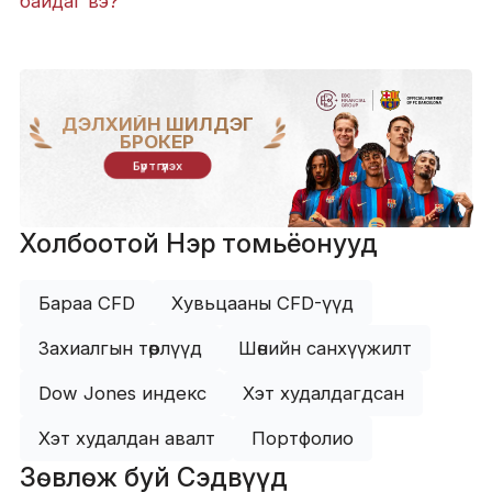
байдаг вэ?
ДЭЛХИЙН ШИЛДЭГ
БРОКЕР
Бүртгүүлэх
Холбоотой Нэр томьёонууд
Бараа CFD
Хувьцааны CFD-үүд
Захиалгын төрлүүд
Шөнийн санхүүжилт
Dow Jones индекс
Хэт худалдагдсан
Хэт худалдан авалт
Портфолио
Зөвлөж буй Сэдвүүд