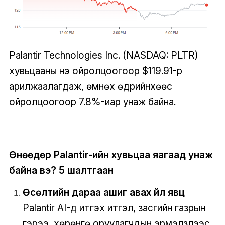
Palantir Technologies Inc. (NASDAQ: PLTR)
хувьцааны үнэ ойролцоогоор $119.91-р
арилжаалагдаж, өмнөх өдрийнхөөс
ойролцоогоор 7.8%-иар унаж байна.
Өнөөдөр Palantir-ийн хувьцаа яагаад унаж
байна вэ? 5 шалтгаан
Өсөлтийн дараа ашиг авах үйл явц
Palantir AI-д итгэх итгэл, засгийн газрын
гэрээ, хөрөнгө оруулагчдын эрмэлзлээс