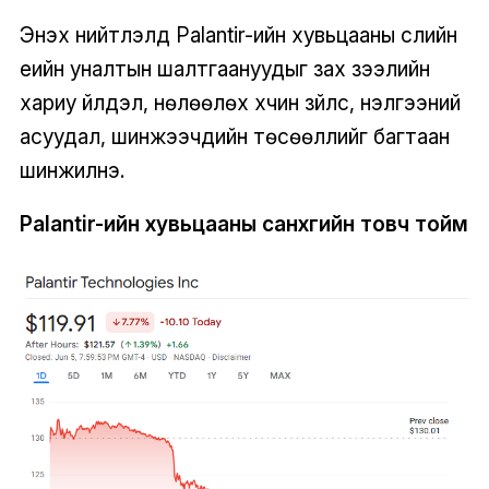
Энэхүү нийтлэлд Palantir-ийн хувьцааны сүүлийн
үеийн уналтын шалтгаануудыг зах зээлийн
хариу үйлдэл, нөлөөлөх хүчин зүйлс, үнэлгээний
асуудал, шинжээчдийн төсөөллийг багтаан
шинжилнэ.
Palantir-ийн хувьцааны санхүүгийн товч тойм