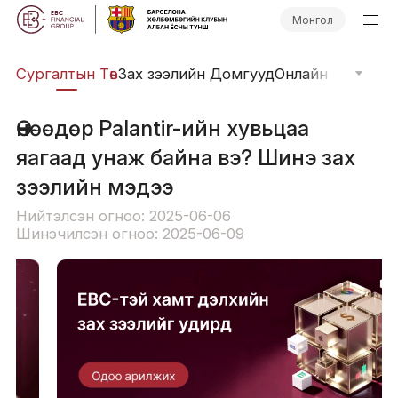
Монгол
иг
Сургалтын Төв
Зах зээлийн Домгууд
Онлайн Вэбинар
Өнөөдөр Palantir-ийн хувьцаа
яагаад унаж байна вэ? Шинэ зах
зээлийн мэдээ
Нийтэлсэн огноо: 2025-06-06
Шинэчилсэн огноо: 2025-06-09