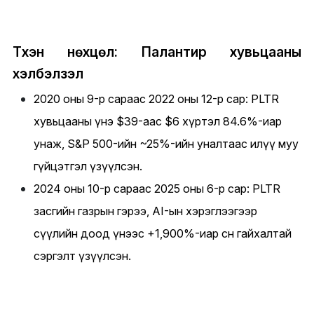
Түүхэн нөхцөл: Палантир хувьцааны
хэлбэлзэл
2020 оны 9-р сараас 2022 оны 12-р сар: PLTR
хувьцааны үнэ $39-аас $6 хүртэл 84.6%-иар
унаж, S&P 500-ийн ~25%-ийн уналтаас илүү муу
гүйцэтгэл үзүүлсэн.
2024 оны 10-р сараас 2025 оны 6-р сар: PLTR
засгийн газрын гэрээ, AI-ын хэрэглээгээр
сүүлийн доод үнээс +1,900%-иар өсөн гайхалтай
сэргэлт үзүүлсэн.