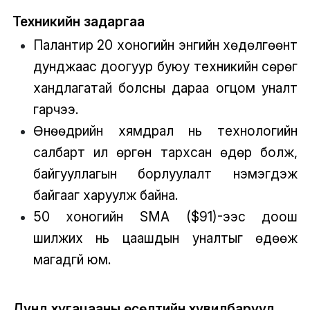
Техникийн задаргаа
Палантир 20 хоногийн энгийн хөдөлгөөнт
дунджаас доогуур буюу техникийн сөрөг
хандлагатай болсны дараа огцом уналт
гарчээ.
Өнөөдрийн хямдрал нь технологийн
салбарт илүү өргөн тархсан өдөр болж,
байгууллагын борлуулалт нэмэгдэж
байгааг харуулж байна.
50 хоногийн SMA ($91)-ээс доош
шилжих нь цаашдын уналтыг өдөөж
магадгүй юм.
Дунд хугацааны өсөлтийн хувилбарууд