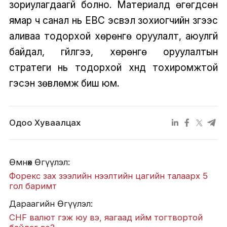
зориулагдаагүй болно. Материалд өгөгдсөн
ямар ч санал нь EBC эсвэл зохиогчийн зүгээс
аливаа тодорхой хөрөнгө оруулалт, аюулгүй
байдал, гүйлгээ, хөрөнгө оруулалтын
стратеги нь тодорхой хүнд тохиромжтой
гэсэн зөвлөмж биш юм.
Одоо Хуваалцах
Өмнөх Өгүүлэл:
Форекс зах зээлийн нээлтийн цагийн талаарх 5
гол баримт
Дараагийн Өгүүлэл:
CHF валют гэж юу вэ, яагаад ийм тогтвортой