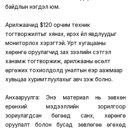
байдлын нэгдэл юм.
Арилжаачид $120 орчим техник
тогтворжилтыг хянах, ирэх үйл явдлуудыг
мониторлох хэрэгтэй. Урт хугацааны
хөрөнгө оруулагчид зах зээлийн сэтгэл
ханамж тогтворжиж, арилжааны өсөлт
өргөжих тохиолдолд уналтын үеэр аажмаар
хувьцаа хуримтлуулахыг авч үзэж болно.
Анхааруулга: Энэ материал нь зөвхөн
ерөнхий мэдээллийн зорилгоор
зориулагдсан бөгөөд санхүү, хөрөнгө
оруулалт болон бусад зөвлөгөө өгөхөд