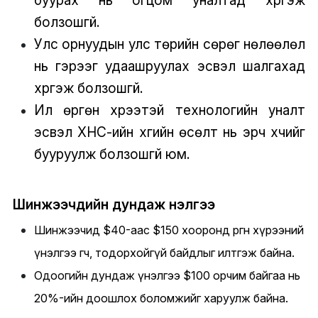
буурах нь огцом уналтад хүргэж
болзошгүй.
Улс орнуудын улс төрийн сөрөг нөлөөлөл
нь гэрээг удаашруулах эсвэл шалгахад
хүргэж болзошгүй.
Илүү өргөн хүрээтэй технологийн уналт
эсвэл ХНС-ийн хүүгийн өсөлт нь эрч хүчийг
бууруулж болзошгүй юм.
Шинжээчдийн дундаж үнэлгээ
Шинжээчид $40-аас $150 хооронд өргөн хүрээний
үнэлгээ өгч, тодорхойгүй байдлыг илтгэж байна.
Одоогийн дундаж үнэлгээ $100 орчим байгаа нь
20%-ийн доошлох боломжийг харуулж байна.