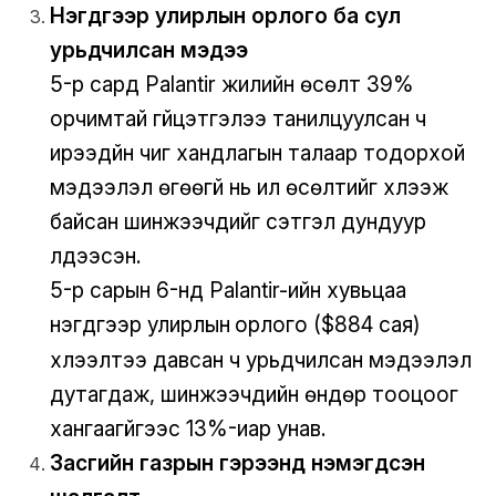
Нэгдүгээр улирлын орлого ба сул
урьдчилсан мэдээ
5-р сард Palantir жилийн өсөлт 39%
орчимтай гүйцэтгэлээ танилцуулсан ч
ирээдүйн чиг хандлагын талаар тодорхой
мэдээлэл өгөөгүй нь илүү өсөлтийг хүлээж
байсан шинжээчдийг сэтгэл дундуур
үлдээсэн.
5-р сарын 6-нд Palantir-ийн хувьцаа
нэгдүгээр улирлын
орлого ($884 сая)
хүлээлтээ давсан ч урьдчилсан мэдээлэл
дутагдаж, шинжээчдийн өндөр тооцоог
хангаагүйгээс 13%-иар унав.
Засгийн газрын гэрээнд нэмэгдсэн