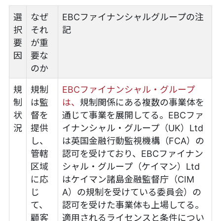
選
なぜ
EBCファイナンシャルグループの注
択
それ
記
要
が重
因
要な
のか
規
規制
EBCファイナンシャル・グループ
制
は監
は、
規制関係にある複数の事業体を
状
督を
通じて事業を展開してる。EBCファ
況
提供
イナンシャル・グループ（UK）Ltd
し、
は英国金融行動監視機構（FCA）の
管轄
認可を受けており、EBCファイナン
区域
シャル・グループ（ケイマン）Ltd
に応
はケイマン諸島金融監督庁（CIM
じ
A）の規制を受けている委員会）の
て、
認可を受けた事業体も上場してる。
顧客
適用されるライセンスと条件につい