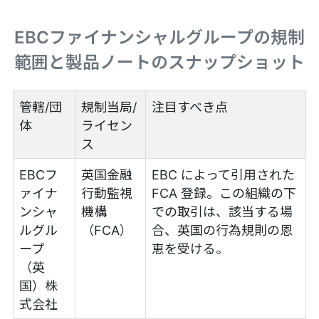
EBCファイナンシャルグループの規制
範囲と製品ノートのスナップショット
管轄/団
規制当局/
注目すべき点
体
ライセン
ス
EBCフ
英国金融
EBC によって引用された
ァイナ
行動監視
FCA 登録。この組織の下
ンシャ
機構
での取引は、該当する場
ルグル
（FCA）
合、英国の行為規則の恩
ープ
恵を受ける。
（英
国）株
式会社