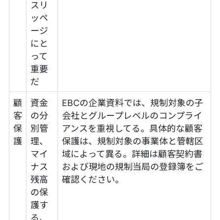
スリ
ッペ
ージ
にと
って
重要
だ
顧
資金
EBCの企業資料では、規制対象の子
客
の分
会社とグループレベルのコンプライ
保
別管
アンスを重視してる。具体的な顧客
護
理、
保護は、規制対象の事業体と管轄区
マイ
域によって異る。詳細は顧客契約書
ナス
および現地の規制当局の登録簿をご
残高
確認ください。
の保
護す
る、