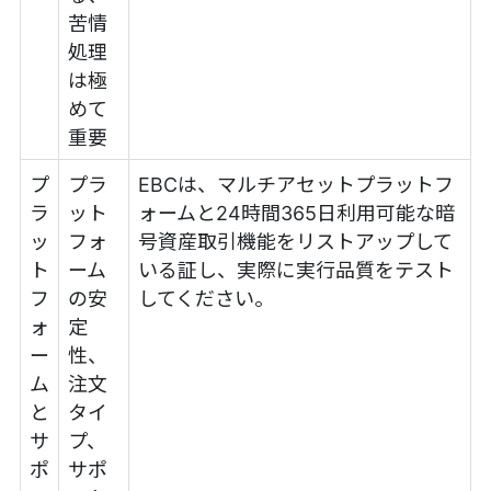
苦情
処理
は極
めて
重要
プ
プラ
EBCは、マルチアセットプラットフ
ラ
ット
ォームと24時間365日利用可能な暗
ッ
フォ
号資産取引機能をリストアップして
ト
ーム
いる証し、実際に実行品質をテスト
フ
の安
してください。
ォ
定
ー
性、
ム
注文
と
タイ
サ
プ、
ポ
サポ