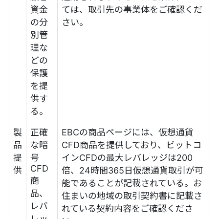
資金
ては、取引先の事業体をご確認くだ
の分
さい。
別管
理な
どの
保護
を提
供す
る。
製
正確
EBCの商品ページには、仮想通貨
品
な暗
CFD商品を提供しており、ビットコ
提
号
インCFDの最大レバレッジは200
CFD
供
倍、24時間365日仮想通貨取引が可
商
能であることが記載されている。お
品、
住まいの地域の取引契約書に記載さ
レバ
れている契約内容をご確認くださ
レッ