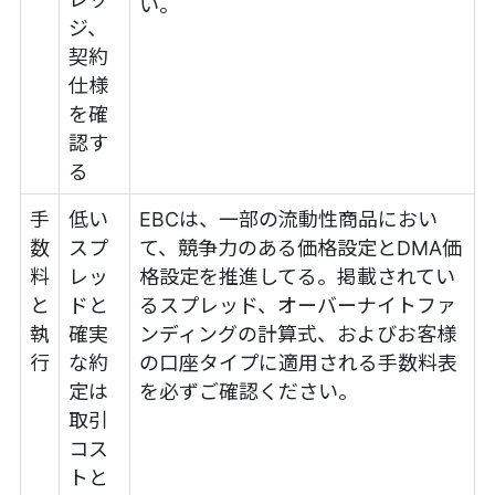
い。
ジ、
契約
仕様
を確
認す
る
手
低い
EBCは、一部の流動性商品におい
数
スプ
て、競争力のある価格設定とDMA価
料
レッ
格設定を推進してる。掲載されてい
と
ドと
るスプレッド、オーバーナイトファ
執
確実
ンディングの計算式、およびお客様
行
な約
の口座タイプに適用される手数料表
定は
を必ずご確認ください。
取引
コス
トと