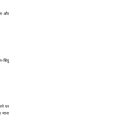
पास और
-बिंदु
रने पर
ा माना