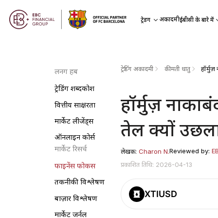
अकादमी
ट्रेडिंग
ईबीसी के बारे में
ट्रेडिंग अकादमी
कीमती धातु
लर्निंग हब
ट्रेडिंग शब्दकोश
हॉर्मुज़ नाका
वित्तीय साक्षरता
मार्केट लीजेंड्स
तेल क्यों उछल
ऑनलाइन कोर्स
मार्केट रिसर्च
Reviewed by:
E
लेखक:
Charon N.
प्रकाशित तिथि: 2026-04-13
फाइनेंस फोकस
तकनीकी विश्लेषण
XTIUSD
बाज़ार विश्लेषण
मार्केट जर्नल