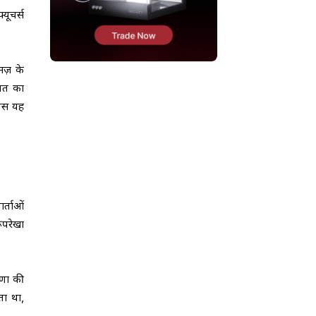
यूचर्स
मज़ के
खपत का
—बस यह
र्ताओं
ूपरेखा
षणा की
ता था,