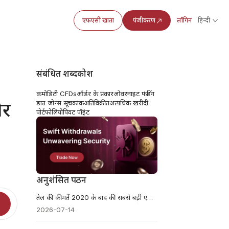
एफएसी खाता
पंजीकरण
लॉगिन
हिन्दी
संबंधित शब्दकोश
कमोडिटी CFDs
ऑर्डर के प्रकार
ओवरनाइट फंडिंग
और
डाउ जोन्स सूचकांक
अतिविक्रीत
अत्यधिक खरीदी
पोर्टफोलियो
पिवट पॉइंट
अनुशंसित पठन
तेल की कीमतें 2020 के बाद की सबसे बड़ी एक-दिवसीय रैली में 9% तक उछल गईं
2026-07-14