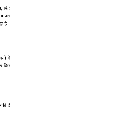
ा, फिर
क वापस
ा है।
ों में
ूड फिर
मकी दे