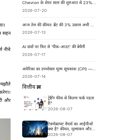
Chevron के शेयर साल की शुरुआत से 23% ऊपर: क्या इराक़ के सौदे रैली को और लंबा कर सकते हैं?
2026-07-20
आज तेल की कीमत: ब्रेंट की 3% उछाल अभी भी एक संतुलित प्रतिक्रिया क्यों है
या।
2026-07-13
ान सहन
AI दांवों पर फिर से 'पीक-आउट' की बेचैनी
स नीचे
2026-07-17
अमेरिका का उपभोक्ता मूल्य सूचकांक (CPI) — जून 2026 — पिछला: 4.2% पूर्वानुमान: 3.8%
2026-07-14
समझौते
वित्तीय ज्ञान
करेगा।
ट्रेडिंग फीस से कितना फर्क पड़ता
ड़ी और
है?
2026-08-07
टेक्नोक्राफ्ट वेंचर्स का आईपीओ
क्या है? कीमत, मूल्यांकन और
प्रमुख जोखिम
2026-08-07