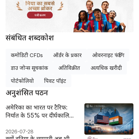
दुनिया का सबसे
अच्छा ब्रोकर
पंजीकरण
संबंधित शब्दकोश
कमोडिटी CFDs
ऑर्डर के प्रकार
ओवरनाइट फंडिंग
डाउ जोन्स सूचकांक
अतिविक्रीत
अत्यधिक खरीदी
पोर्टफोलियो
पिवट पॉइंट
अनुशंसित पठन
अमेरिका का भारत पर टैरिफ:
निर्यात के 55% पर दीर्घकालिक
10% शुल्क
2026-07-28
क्यों दुनिया के व्यापारी अब भी