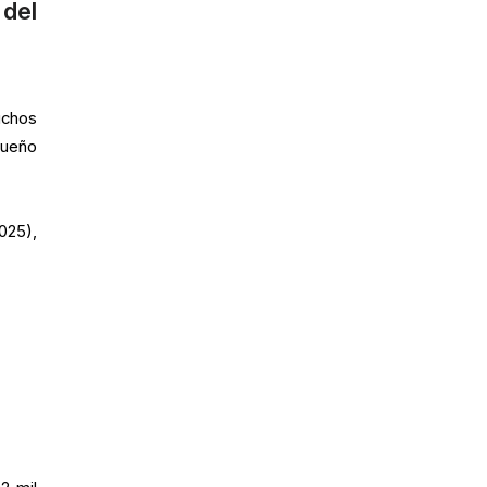
 del
uchos
queño
025),