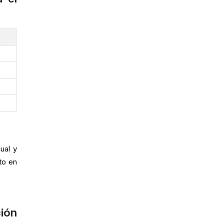
ual y
to en
ión