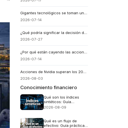
2026-07-17
Gigantes tecnológicos se toman un respiro: acciones de Nvidia caen hoy
2026-07-14
¿Qué podría significar la decisión de la Fed del 29 de julio para el Nasdaq 100?
2026-07-27
¿Por qué están cayendo las acciones de Oracle?
2026-07-14
Acciones de Nvidia superan los 200 dólares y lideran el mercado
2026-08-03
Conocimiento financiero
Qué son los índices
sintéticos: Guía
completa para entender
2026-08-09
este mercado
Qué es un flujo de
efectivo: Guía práctica