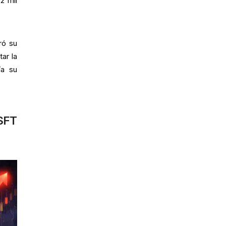
2 mil
ró su
ar la
ía su
SFT