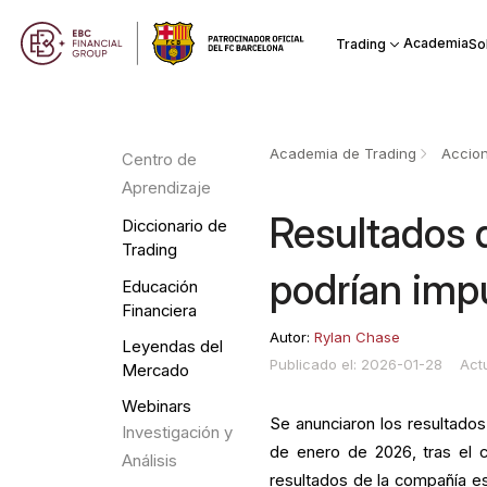
Academia
Trading
So
Academia de Trading
Accio
Centro de
Aprendizaje
Resultados 
Diccionario de
Trading
podrían imp
Educación
Financiera
Autor:
Rylan Chase
Leyendas del
Publicado el: 2026-01-28
Act
Mercado
Webinars
Se anunciaron los resultados
Investigación y
de enero de 2026, tras el 
Análisis
resultados de la compañía est