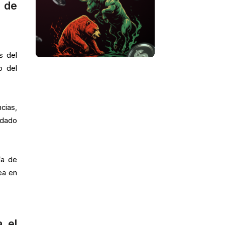
 de
s del
o del
cias,
 dado
ía de
ea en
a el