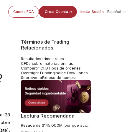
Cuenta FCA
Crear Cuenta
Iniciar Sesión
Español
Términos de Trading
Relacionados
Resultados trimestrales
CFDs sobre materias primas
Compartir CFD
Tipos de órdenes
Overnight Funding
Índice Dow Jones
?
Sobreventa
Exceso de compra
el 28
Lectura Recomendada
sobre
Resaca de $145.000M: por qué acciones de Meta se enfrenta a una dura realidad
ste),