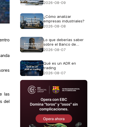
para entenderlo y
2026-08-09
manejarlo bien
¿Cómo analizar
empresas industriales?
2026-08-08
entro
Lo que deberías saber
sobre el Banco de
Pagos Internacionales
2026-08-07
(y por qué te afecta
manda
directamente)
Qué es un ADR en
trading
sores
2026-08-07
e las
s del