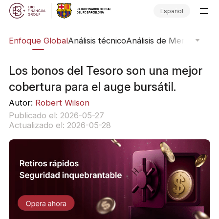
Español
rs
Enfoque Global
Análisis técnico
Análisis de Mercado
Pub
Los bonos del Tesoro son una mejor
cobertura para el auge bursátil.
Autor:
Robert Wilson
Publicado el: 2026-05-27
Actualizado el: 2026-05-28