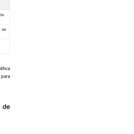
 de
o de
ifica
 para
o de