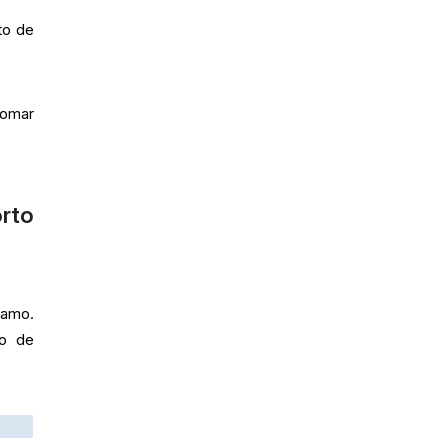
to de
tomar
orto
tamo.
 o de