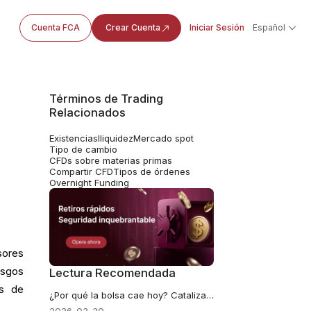
Cuenta FCA
Crear Cuenta
Iniciar Sesión
Español
Términos de Trading
Relacionados
Existencias
Iliquidez
Mercado spot
Tipo de cambio
CFDs sobre materias primas
Compartir CFD
Tipos de órdenes
Overnight Funding
sores
esgos
Lectura Recomendada
es de
¿Por qué la bolsa cae hoy? Catalizadores: petróleo, ventas de FII y la rupia, explicados