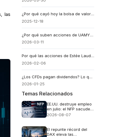
2026-03-30
¿Por qué cayó hoy la bolsa de valores de Estados Unidos?
, las
2025-12-18
¿Por qué suben acciones de UAMY? Ascenso al NYSE y adjudicación de $27M
2026-03-11
Por qué las acciones de Estée Lauder caen tras sus resultados
2026-02-06
¿Los CFDs pagan dividendos? Lo que debes saber al operar
2026-01-25
Temas Relacionados
EE.UU. destruye empleo
en julio: el NFP sacude
al dólar y dispara al oro
2026-08-07
El repunte récord del
DAX eleva las