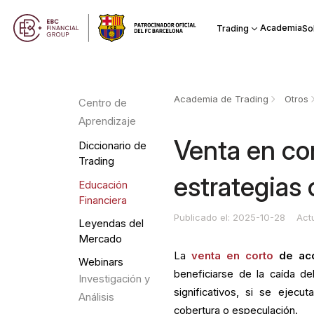
Academia
Trading
So
Academia de Trading
Otros
Centro de
Aprendizaje
Venta en co
Diccionario de
Trading
estrategias 
Educación
Financiera
Publicado el: 2025-10-28
Act
Leyendas del
Mercado
La
venta en corto
de acc
Webinars
beneficiarse de la caída d
Investigación y
significativos, si se ejec
Análisis
cobertura o especulación.