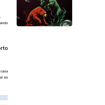
.
cando
orto
 casa
al es