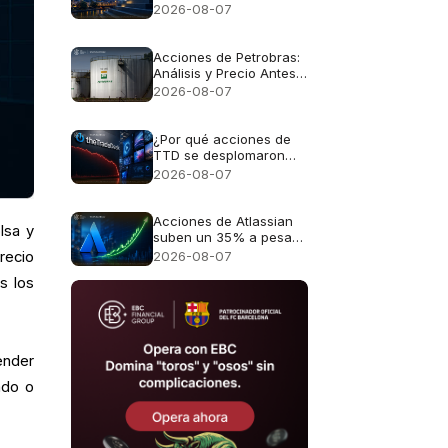
expectativas de
2026-08-07
ganancias para las
acciones alemanas
Acciones de Petrobras:
Análisis y Precio Antes
del Reporte Financiero
2026-08-07
¿Por qué acciones de
TTD se desplomaron
casi un 30%?
2026-08-07
Acciones de Atlassian
lsa y
suben un 35% a pesar
de unas perspectivas
2026-08-07
recio
de crecimiento del 13%
s los
ender
ado o