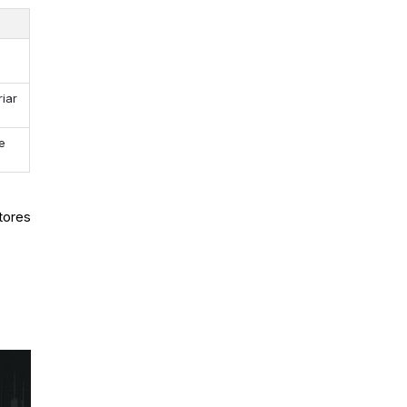
iar
e
tores