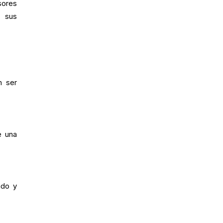
sores
e sus
n ser
e una
ado y