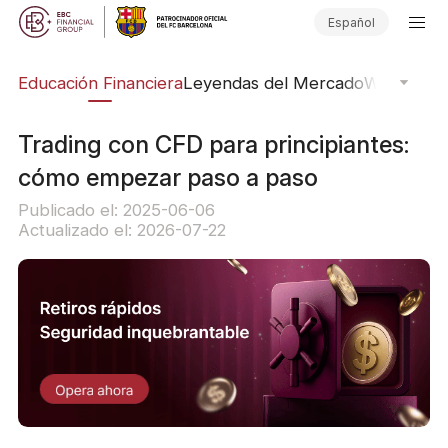
Español
ing
Educación Financiera
Leyendas del Mercado
Webinars
E
Trading con CFD para principiantes:
cómo empezar paso a paso
Publicado el: 2025-06-06
Actualizado el: 2026-07-22