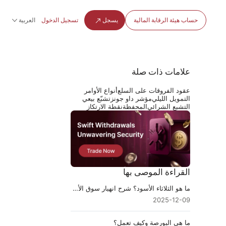
حساب هيئة الرقابة المالية
يسجل
تسجيل الدخول
العربية
علامات ذات صلة
عقود الفروقات على السلع
أنواع الأوامر
التمويل الليلي
مؤشر داو جونز
تشبّع بيعي
التشبع الشرائي
المحفظة
نقطة الارتكاز
القراءة الموصى بها
ما هو الثلاثاء الأسود؟ شرح انهيار سوق الأسهم عام ١٩٢٩
2025-12-09
ما هي البورصة وكيف تعمل؟