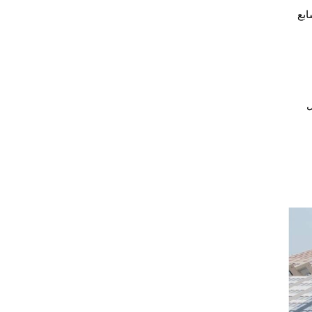
ابع
ل