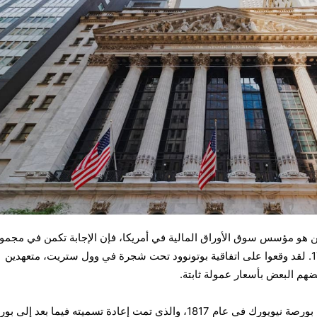
من هو مؤسس سوق الأوراق المالية في أمريكا، فإن الإجابة تكمن في مجمو
من وسطاء نيويورك في عام 1792. لقد وقعوا على اتفاقية بوتونوود تحت شجرة في وول ستريت، متعهدين
عضهم البعض بأسعار عمولة ثابتة.
أدى هذا الاتفاق إلى نشوء مجلس بورصة نيويورك في عام 1817، والذي تمت إعادة تسميته فيما بعد إل