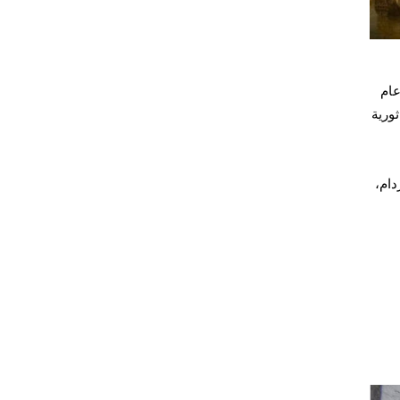
عام
طريقة ثورية
دام،