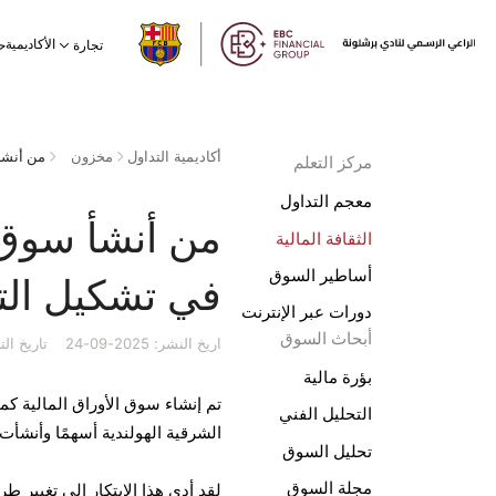
الأكاديمية
تجارة
ح
أكاديمية التداول
مخزون
مركز التعلم
معجم التداول
من أنشأ سوق 
الثقافة المالية
أساطير السوق
في تشكيل الت
دورات عبر الإنترنت
أبحاث السوق
اريخ النشر: 2025-09-24
تاريخ التحديث:
بؤرة مالية
التحليل الفني
الشرقية الهولندية أسهمًا وأنشأت
تحليل السوق
مجلة السوق
لقد أدى هذا الابتكار إلى تغيير