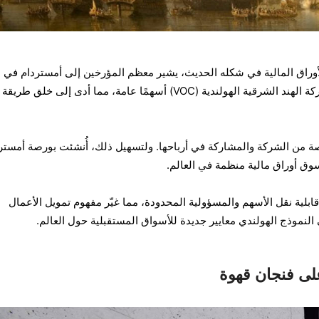
وراق المالية في شكله الحديث، يشير معظم المؤرخين إلى أمستردام في 
1602. في ذلك العام، أصدرت شركة الهند الشرقية الهولندية (VOC) أسهمًا عامة، مما أدى إلى خلق 
ة من الشركة والمشاركة في أرباحها. ولتسهيل ذلك، أُنشئت بورصة أمستر
سوق أوراق مالية منظمة في العالم.
بلية نقل الأسهم والمسؤولية المحدودة، مما غيّر مفهوم تمويل الأعمال
لنموذج الهولندي معايير جديدة للأسواق المستقبلية حول العالم.
على فنجان قهوة