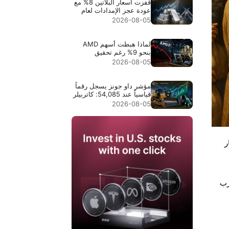
قفزت أسعار البلاتين 8% مع
عودة عجز الإمدادات لعام
2026 إلى دائرة الاهتمام
2026-08-05
لماذا هبطت أسهم AMD
بنحو 9% رغم تحقيق
إيرادات قياسية بقيمة
2026-08-05
$11.5B
مؤشر داو جونز يسجل رقماً
قياسياً عند 54,085: كاتربيلر
قادت الارتفاع في النقاط،
2026-08-05
وانخفاض أسعار النفط وسّع
موجة الصعود
ر
رب