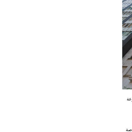
عة
ى بورصة