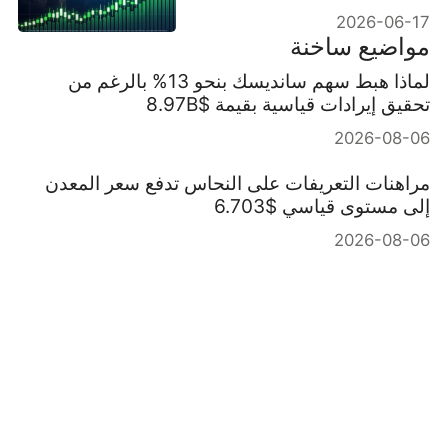
القياسية في وول ستريت
2026-06-17
مواضيع ساخنة
لماذا هبط سهم سانديسك بنحو 13% بالرغم من
تحقيق إيرادات قياسية بقيمة $8.97B
2026-08-06
مراهنات التعريفات على النحاس تدفع سعر المعدن
إلى مستوى قياسي $6.703
2026-08-06