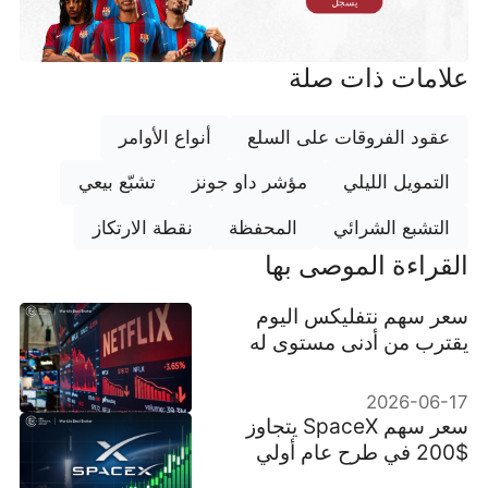
يسجل
علامات ذات صلة
عقود الفروقات على السلع
أنواع الأوامر
التمويل الليلي
مؤشر داو جونز
تشبّع بيعي
التشبع الشرائي
المحفظة
نقطة الارتكاز
القراءة الموصى بها
سعر سهم نتفليكس اليوم
يقترب من أدنى مستوى له
خلال 52 أسبوعًا وسط موجة
بيع لأسهم التكنولوجيا في
2026-06-17
ناسداك
سعر سهم SpaceX يتجاوز
$200 في طرح عام أولي
مضطرب وكاسر للأرقام