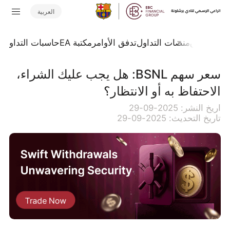
العربية
جلة السوق
منصات التداول
تدفق الأوامر
مكتبة EA
حاسبات التداول
ا
سعر سهم BSNL: هل يجب عليك الشراء،
الاحتفاظ به أو الانتظار؟
اريخ النشر: 2025-09-29
تاريخ التحديث: 2025-09-29