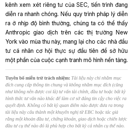
kênh xem xét riêng tư của SEC, tiến trình đang
diễn ra nhanh chóng. Nếu quy trình pháp lý diễn
ra ở nhịp độ bình thường, chúng ta có thể thấy
Anthropic giao dịch trên các thị trường New
York vào mùa thu này, mang lại cho các nhà đầu
tư cá nhân cơ hội thực sự đầu tiên để sở hữu
một phần của cuộc cạnh tranh mô hình nền tảng.
Tuyên bố miễn trừ trách nhiệm:
Tài liệu này chỉ nhằm mục
đích cung cấp thông tin chung và không nhằm mục đích (cũng
như không nên được coi là) tư vấn tài chính, đầu tư hoặc bất kỳ
hình thức tư vấn nào khác để làm cơ sở đáng tin cậy cho việc ra
quyết định. Không có bất kỳ quan điểm nào được đưa ra trong
tài liệu này cấu thành một khuyến nghị từ EBC hoặc tác giả
rằng một khoản đầu tư, chứng khoán, giao dịch hoặc chiến lược
đầu tư cụ thể nào đó là phù hợp cho bất kỳ cá nhân cụ thể nào.