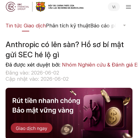
Vi
yến
Tin tức Giao dịch
Phân tích kỹ thuật
Báo cáo phân tích
N
Anthropic có lên sàn? Hồ sơ bí mật
gửi SEC hé lộ gì
Đã được xét duyệt bởi:
Nhóm Nghiên cứu & Đánh giá 
Đăng vào: 2026-06-02
Cập nhật vào: 2026-06-02