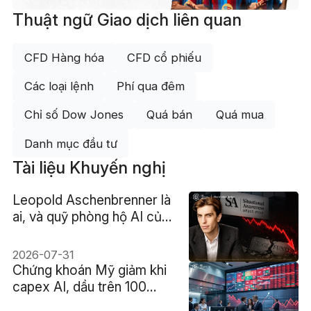
Thuật ngữ Giao dịch liên quan
CFD Hàng hóa
CFD cổ phiếu
Các loại lệnh
Phí qua đêm
Chỉ số Dow Jones
Quá bán
Quá mua
Danh mục đầu tư
Tài liệu Khuyến nghị
Leopold Aschenbrenner là
ai, và quỹ phòng hộ AI của
ông đã mất 67% như thế
nào?
2026-07-31
Chứng khoán Mỹ giảm khi
capex AI, dầu trên 100
USD và lợi suất 4,7% cùng