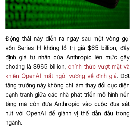
Động thái này diễn ra ngay sau một vòng gọi
vốn Series H khổng lồ trị giá $65 billion, đẩy
định giá tư nhân của Anthropic lên mức gây
choáng là $965 billion,
chính thức vượt mặt và
khiến OpenAI mất ngôi vương về định giá
. Đợt
tăng trưởng này không chỉ làm thay đổi cục diện
cạnh tranh giữa các nhà phát triển mô hình nền
tảng mà còn đưa Anthropic vào cuộc đua sát
nút với OpenAI để giành vị thế dẫn đầu trong
ngành.