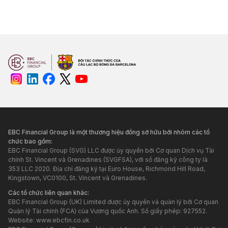
EBC Financial Group là một thương hiệu đồng sở hữu bởi nhóm các tổ
chức bao gồm:
EBC Financial Group (SVG) LLC được ủy quyền bởi Cơ quan Dịch vụ Tài
chính St. Vincent và Grenadines (SVGFSA), với số đăng ký công ty là
353 LLC 2020. Địa chỉ đăng ký tại Euro House, Richmond Hill Road,
Kingstown, VC0100, St. Vincent và Grenadines.
Các tổ chức liên quan khác:
EBC Financial Group (UK) Limited được ủy quyền và quản lý bởi Cơ quan
Quản lý Tài chính (FCA) của Vương quốc Anh. Số giấy phép: 927552.
Website:
www.ebcfin.co.uk