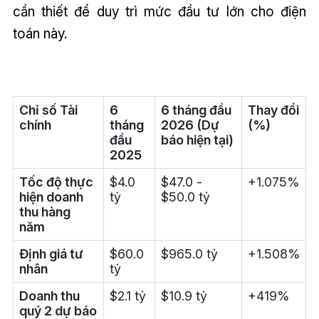
cần thiết để duy trì mức đầu tư lớn cho điện
toán này.
Chỉ số Tài
6
6 tháng đầu
Thay đổi
chính
tháng
2026 (Dự
(%)
đầu
báo hiện tại)
2025
Tốc độ thực
$4.0
$47.0 -
+1.075%
hiện doanh
tỷ
$50.0 tỷ
thu hàng
năm
Định giá tư
$60.0
$965.0 tỷ
+1.508%
nhân
tỷ
Doanh thu
$2.1 tỷ
$10.9 tỷ
+419%
quý 2 dự báo