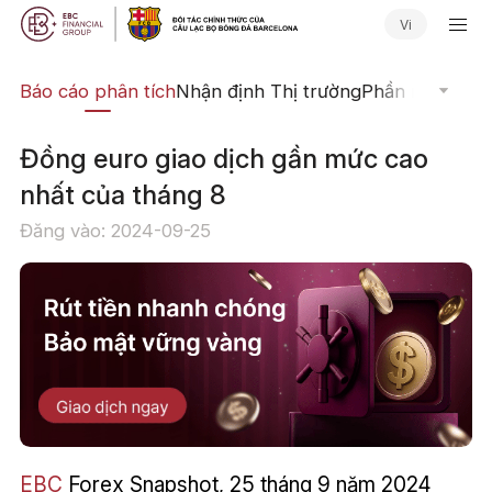
Vi
uật
Báo cáo phân tích
Nhận định Thị trường
Phần mềm Giao
Đồng euro giao dịch gần mức cao
nhất của tháng 8
Đăng vào: 2024-09-25
EBC
Forex Snapshot, 25 tháng 9 năm 2024