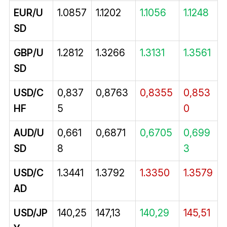
EUR/U
1.0857
1.1202
1.1056
1.1248
SD
GBP/U
1.2812
1.3266
1.3131
1.3561
SD
USD/C
0,837
0,8763
0,8355
0,853
HF
5
0
AUD/U
0,661
0,6871
0,6705
0,699
SD
8
3
USD/C
1.3441
1.3792
1.3350
1.3579
AD
USD/JP
140,25
147,13
140,29
145,51