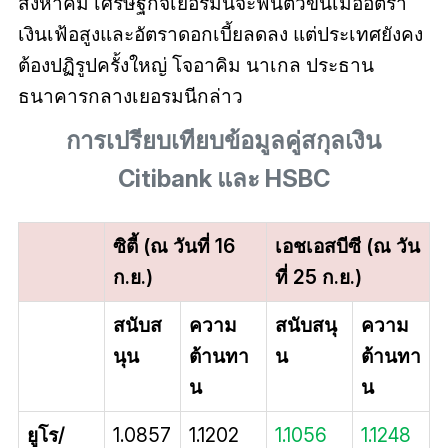
สิงหาคม เศรษฐกิจเยอรมนีจะฟื้นตัวขึ้นเมื่ออัตรา
เงินเฟ้อสูงและอัตราดอกเบี้ยลดลง แต่ประเทศยังคง
ต้องปฏิรูปครั้งใหญ่ โจอาคิม นาเกล ประธาน
ธนาคารกลางเยอรมนีกล่าว
การเปรียบเทียบข้อมูลคู่สกุลเงิน
Citibank และ HSBC
ซิตี้ (ณ วันที่ 16
เอชเอสบีซี (ณ วัน
ก.ย.)
ที่ 25 ก.ย.)
สนับส
ความ
สนับสนุ
ความ
นุน
ต้านทา
น
ต้านทา
น
น
ยูโร/
1.0857
1.1202
1.1056
1.1248