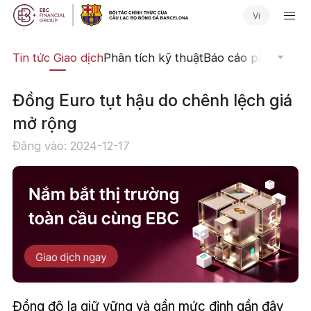
Vi
yến
Tin tức Giao dịch
Phân tích kỹ thuật
Báo cáo phân tích
N
Đồng Euro tụt hậu do chênh lệch giá
mở rộng
Đăng vào: 2024-12-17
Đồng đô la giữ vững và gần mức đỉnh gần đây