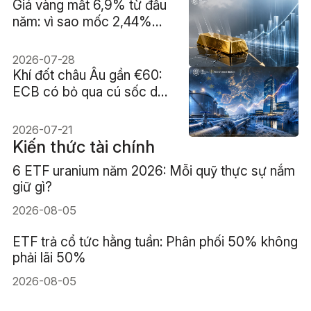
Giá vàng mất 6,9% từ đầu
năm: vì sao mốc 2,44%
của lợi suất thực Mỹ quyết
định xu hướng?
2026-07-28
Khí đốt châu Âu gần €60:
ECB có bỏ qua cú sốc dự
trữ?
2026-07-21
Kiến thức tài chính
6 ETF uranium năm 2026: Mỗi quỹ thực sự nắm
giữ gì?
2026-08-05
ETF trả cổ tức hằng tuần: Phân phối 50% không
phải lãi 50%
2026-08-05