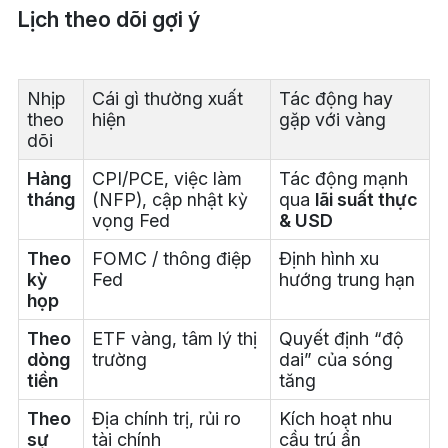
Lịch theo dõi gợi ý
Nhịp
Cái gì thường xuất
Tác động hay
theo
hiện
gặp với vàng
dõi
Hàng
CPI/PCE, việc làm
Tác động mạnh
tháng
(NFP), cập nhật kỳ
qua
lãi suất thực
vọng Fed
& USD
Theo
FOMC / thông điệp
Định hình xu
kỳ
Fed
hướng trung hạn
họp
Theo
ETF vàng, tâm lý thị
Quyết định “độ
dòng
trường
dai” của sóng
tiền
tăng
Theo
Địa chính trị, rủi ro
Kích hoạt nhu
sự
tài chính
cầu trú ẩn