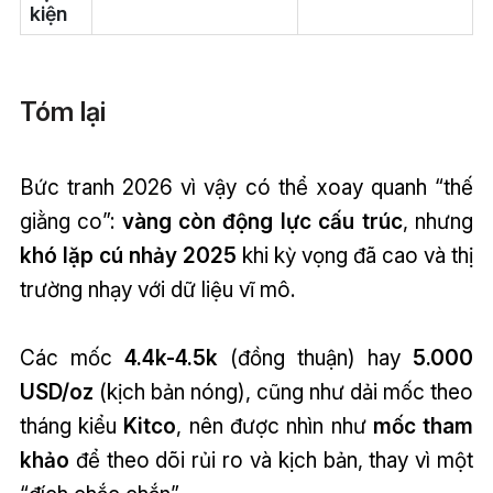
kiện
Tóm lại
Bức tranh 2026 vì vậy có thể xoay quanh “thế
giằng co”:
vàng còn động lực cấu trúc
, nhưng
khó lặp cú nhảy 2025
khi kỳ vọng đã cao và thị
trường nhạy với dữ liệu vĩ mô.
Các mốc
4.4k-4.5k
(đồng thuận) hay
5.000
USD/oz
(kịch bản nóng), cũng như dải mốc theo
tháng kiểu
Kitco
, nên được nhìn như
mốc tham
khảo
để theo dõi rủi ro và kịch bản, thay vì một