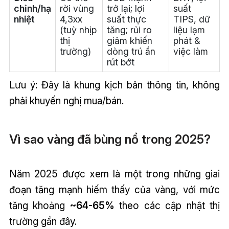
chỉnh/hạ
rời vùng
trở lại; lợi
suất
nhiệt
4,3xx
suất thực
TIPS, dữ
(tuỳ nhịp
tăng; rủi ro
liệu lạm
thị
giảm khiến
phát &
trường)
dòng trú ẩn
việc làm
rút bớt
Lưu ý: Đây là khung kịch bản thông tin, không
phải khuyến nghị mua/bán.
Vì sao vàng đã bùng nổ trong 2025?
Năm 2025 được xem là một trong những giai
đoạn tăng mạnh hiếm thấy của vàng, với mức
tăng khoảng
~64-65%
theo các cập nhật thị
trường gần đây.