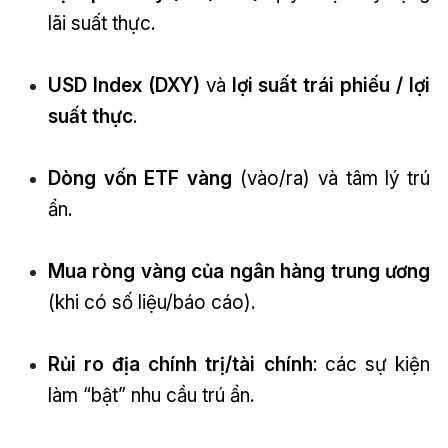
lãi suất thực.
USD Index (DXY)
và
lợi suất trái phiếu / lợi
suất thực
.
Dòng vốn ETF vàng
(vào/ra) và tâm lý trú
ẩn.
Mua ròng vàng của ngân hàng trung ương
(khi có số liệu/báo cáo).
Rủi ro địa chính trị/tài chính
: các sự kiện
làm “bật” nhu cầu trú ẩn.