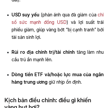
USD suy yếu
(phản ánh qua đà giảm của
chỉ
số sức mạnh đồng USD
) và lợi suất trái
phiếu giảm, giúp vàng bớt “bị cạnh tranh” bởi
tài sản sinh lợi.
Rủi ro địa chính trị/tài chính
tăng làm nhu
cầu trú ẩn mạnh lên.
Dòng tiền ETF và/hoặc lực mua của ngân
hàng trung ương
giữ nhịp ổn định.
Kịch bản điều chỉnh: điều gì khiến
vàng hụt hơi?