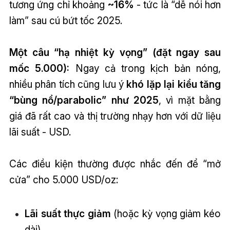
tương ứng chỉ khoảng
~16%
- tức là “dễ nói hơn
làm” sau cú bứt tốc 2025.
Một câu “hạ nhiệt kỳ vọng” (đặt ngay sau
mốc 5.000):
Ngay cả trong kịch bản nóng,
nhiều phân tích cũng lưu ý
khó lặp lại kiểu tăng
“bùng nổ/parabolic” như 2025
, vì mặt bằng
giá đã rất cao và thị trường nhạy hơn với dữ liệu
lãi suất - USD.
Các điều kiện thường được nhắc đến để “mở
cửa” cho 5.000 USD/oz:
Lãi suất thực giảm
(hoặc kỳ vọng giảm kéo
dài).