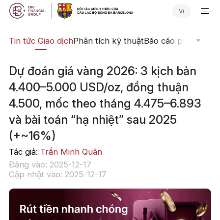
Vi
yến
Tin tức Giao dịch
Phân tích kỹ thuật
Báo cáo phân tích
N
Dự đoán giá vàng 2026: 3 kịch bản
4.400–5.000 USD/oz, đồng thuận
4.500, mốc theo tháng 4.475–6.893
và bài toán “hạ nhiệt” sau 2025
(+~16%)
Tác giả:
Trần Minh Quân
Đăng vào: 2025-12-17
Cập nhật vào: 2025-12-17