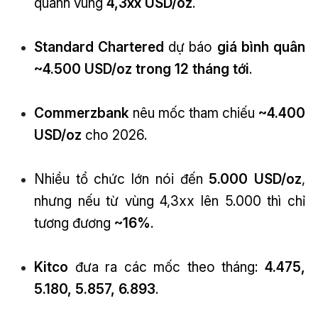
quanh vùng
4,3xx USD/oz
.
Standard Chartered
dự báo
giá bình quân
~4.500 USD/oz trong 12 tháng tới
.
Commerzbank
nêu mốc tham chiếu
~4.400
USD/oz
cho 2026.
Nhiều tổ chức lớn nói đến
5.000 USD/oz
,
nhưng nếu từ vùng 4,3xx lên 5.000 thì chỉ
tương đương
~16%
.
Kitco
đưa ra các mốc theo tháng:
4.475,
5.180, 5.857, 6.893
.