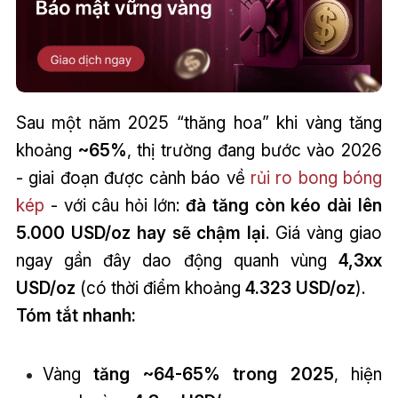
Sau một năm 2025 “thăng hoa” khi vàng tăng
khoảng
~65%
, thị trường đang bước vào 2026
- giai đoạn được cảnh báo về
rủi ro bong bóng
kép
- với câu hỏi lớn:
đà tăng còn kéo dài lên
5.000 USD/oz hay sẽ chậm lại
. Giá vàng giao
ngay gần đây dao động quanh vùng
4,3xx
USD/oz
(có thời điểm khoảng
4.323 USD/oz
).
Tóm tắt nhanh:
Vàng
tăng ~64-65% trong 2025
, hiện