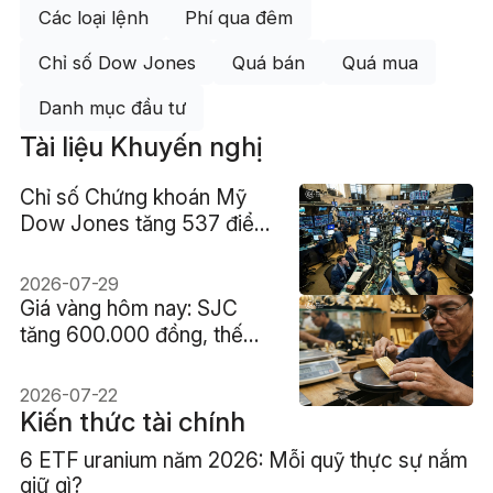
Các loại lệnh
Phí qua đêm
Chỉ số Dow Jones
Quá bán
Quá mua
Danh mục đầu tư
Tài liệu Khuyến nghị
Chỉ số Chứng khoán Mỹ
Dow Jones tăng 537 điểm
dù cổ phiếu bán dẫn bị bán
tháo
2026-07-29
Giá vàng hôm nay: SJC
tăng 600.000 đồng, thế
giới lên 4.110 USD
2026-07-22
Kiến thức tài chính
6 ETF uranium năm 2026: Mỗi quỹ thực sự nắm
giữ gì?