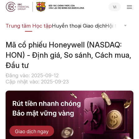
Vi
ịch
Trung tâm Học tập
Huyền thoại Giao dịch
Hội thảo Trực
Mã cổ phiếu Honeywell (NASDAQ:
HON) - Định giá, So sánh, Cách mua,
Đầu tư
Đăng vào: 2025-09-12
Cập nhật vào: 2025-09-23