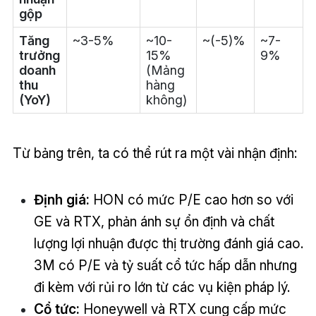
gộp
Tăng
~3-5%
~10-
~(-5)%
~7-
trưởng
15%
9%
doanh
(Mảng
thu
hàng
(YoY)
không)
Từ bảng trên, ta có thể rút ra một vài nhận định:
Định giá:
HON có mức P/E cao hơn so với
GE và RTX, phản ánh sự ổn định và chất
lượng lợi nhuận được thị trường đánh giá cao.
3M có P/E và tỷ suất cổ tức hấp dẫn nhưng
đi kèm với rủi ro lớn từ các vụ kiện pháp lý.
Cổ tức:
Honeywell và RTX cung cấp mức