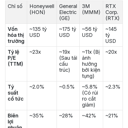
Chỉ số
Honeywell
General
3M
RTX
(HON)
Electric
(MMM)
Corp.
(GE)
(RTX)
Vốn
~135 tỷ
~175 tỷ
~56 tỷ
~145
hóa thị
USD
USD
USD
tỷ
trường
USD
Tỷ lệ
~23x
~19x
~11x (Bị
~20x
P/E
(Sau tái
ảnh
(TTM)
cấu
hưởng
trúc)
bởi kiện
tụng)
Tỷ
~2.0%
~0.5%
~5.8%
~2.3%
suất
(Có rủi
cổ tức
ro cắt
giảm)
Biên
~35%
~28%
~42%
~21%
lợi
nhuận