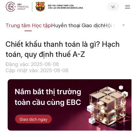
Vi
ịch
Trung tâm Học tập
Huyền thoại Giao dịch
Hội thảo Trực
Chiết khấu thanh toán là gì? Hạch
toán, quy định thuế A-Z
Đăng vào: 2025-08-08
Cập nhật vào: 2025-08-08