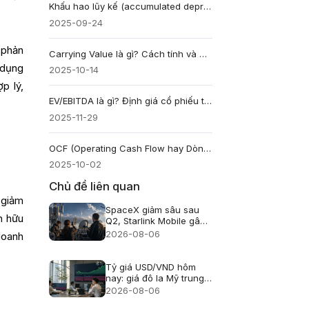
Khấu hao lũy kế (accumulated depreciation) là gì và cách tính khấu hao tài sản cố định
2025-09-24
 phản
Carrying Value là gì? Cách tính và Ý nghĩa Giá trị Sổ sách
 dụng
2025-10-14
ợp lý,
EV/EBITDA là gì? Định giá cổ phiếu toàn diện cho nhà đầu tư
2025-11-29
OCF (Operating Cash Flow hay Dòng tiền hoạt động) là gì?
2025-10-02
Chủ đề liên quan
 giảm
SpaceX giảm sâu sau
ản hữu
Q2, Starlink Mobile gây
áp lực lên viễn thông Mỹ
2026-08-06
doanh
Tỷ giá USD/VND hôm
nay: giá đô la Mỹ trung
tâm lên 25.433, USD
2026-08-06
ngân hàng giảm