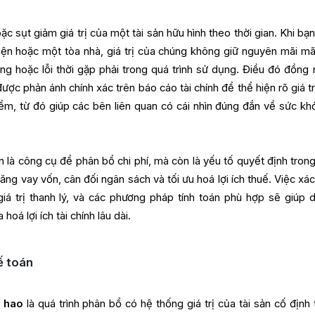
c sụt giảm giá trị của một tài sản hữu hình theo thời gian. Khi bạ
n hoặc một tòa nhà, giá trị của chúng không giữ nguyên mãi mã
g hoặc lỗi thời gặp phải trong quá trình sử dụng. Điều đó đồng 
được phản ánh chính xác trên báo cáo tài chính để thể hiện rõ giá t
 điểm, từ đó giúp các bên liên quan có cái nhìn đúng đắn về sức khỏ
 là công cụ để phân bổ chi phí, mà còn là yếu tố quyết định trong
năng vay vốn, cân đối ngân sách và tối ưu hoá lợi ích thuế. Việc xá
 giá trị thanh lý, và các phương pháp tính toán phù hợp sẽ giúp 
 hoá lợi ích tài chính lâu dài.
ế toán
 hao
là quá trình phân bổ có hệ thống giá trị của tài sản cố định 