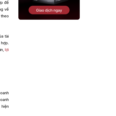
ợp để
ng về
h theo
ủa tài
 hợp.
ận,
lợi
doanh
doanh
 hiện