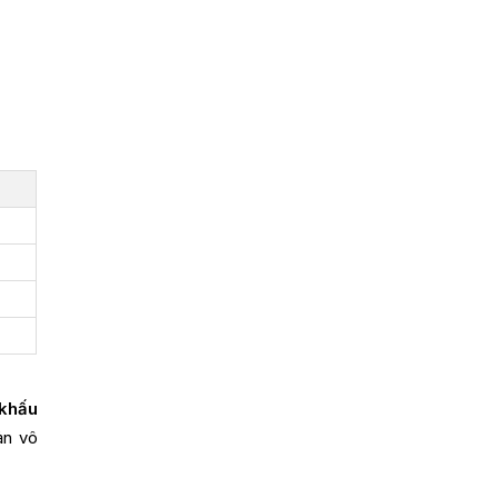
khấu
ản vô