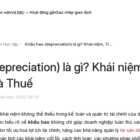
c viện
Hoạt động gần
Sao chép giao dịch
Về EBC
m Học tập
Khấu hao (depreciation) là gì? Khái niệm, Tính toán, và Thuế
preciation) là gì? Khái niệ
và Thuế
hật vào: 2025-08-01
hái niệm không thể thiếu trong kế toán và quản trị tài chính của 
ệc hiểu rõ về
khấu hao
không chỉ giúp doanh nghiệp tuân thủ cá
n tối ưu hoá lợi ích tài chính, nâng cao khả năng quản lý
tài sản d
ân tích các khái niệm cốt lõi, cách tính toán, các phương pháp phổ