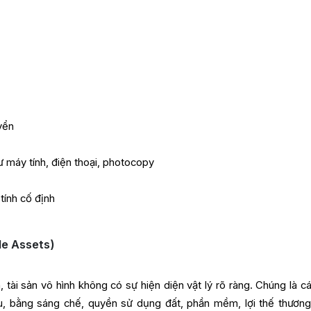
:
yển
ư máy tính, điện thoại, photocopy
tính cố định
le Assets)
h, tài sản vô hình không có sự hiện diện vật lý rõ ràng. Chúng là c
iệu, bằng sáng chế, quyền sử dụng đất, phần mềm, lợi thế thương