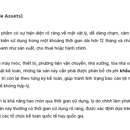
le Assets)
t phẩm có sự hiện diện rõ ràng về mặt vật lý, dễ dàng chạm, cảm
kiến sử dụng trong một khoảng thời gian dài hơn 12 tháng và ch
anh như sản xuất, cho thuê hoặc hành chính.
 máy móc, thiết bị, phương tiện vận chuyển, nhà xưởng, tòa nhà v
ặt kế toán, những tài sản này cần phải được phân bổ chi phí
khấu
trị còn lại theo từng kỳ kế toán, giúp tránh tình trạng báo cáo lợi
huế không hợp lý.
h là khả năng hao mòn qua thời gian sử dụng, lý do chính làm phát
sản này thường có thời gian sử dụng rõ ràng, được xác định dựa trên
 các tổ chức kế toán quốc tế hay quốc gia.