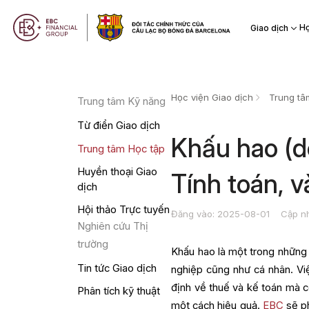
Họ
Giao dịch
Học viện Giao dịch
Trung tâ
Trung tâm Kỹ năng
Từ điển Giao dịch
Khấu hao (de
Trung tâm Học tập
Huyền thoại Giao
Tính toán, 
dịch
Hội thảo Trực tuyến
Đăng vào: 2025-08-01
Cập n
Nghiên cứu Thị
trường
Khấu hao là một trong những k
Tin tức Giao dịch
nghiệp cũng như cá nhân. Vi
định về thuế và kế toán mà cò
Phân tích kỹ thuật
một cách hiệu quả.
EBC
sẽ ph