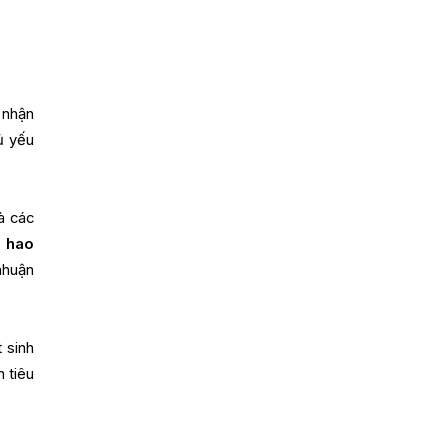
 nhận
ủ yếu
à các
 hao
 nhuận
 sinh
 tiêu