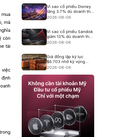
Vì sao cổ phiếu Disney
tăng 3.7% dù doanh thu
n mua
hụt kỳ vọng?
2026-08-06
i, mà
nghĩa
Vì sao cổ phiếu Sandisk
giảm 13% dù doanh thu
rị còn
kỷ lục?
2026-08-06
e tài
Giá đồng lập kỷ lục
$6.703 nhờ kỳ vọng
thuế quan
2026-08-06
 việc
c định
doanh
trong