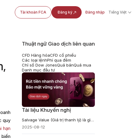
Tài khoản FCA
Đăng ký
Đăng nhập
Tiếng Việt
Thuật ngữ Giao dịch liên quan
CFD Hàng hóa
CFD cổ phiếu
Các loại lệnh
Phí qua đêm
m,
Chỉ số Dow Jones
Quá bán
Quá mua
Danh mục đầu tư
Tài liệu Khuyến nghị
doanh
Salvage Value (Giá trị thanh lý) là gì và Công thức tính
c quy
2025-08-12
ài hạn
 biến