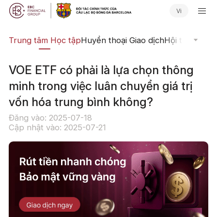
Vi
ịch
Trung tâm Học tập
Huyền thoại Giao dịch
Hội thảo Trực
VOE ETF có phải là lựa chọn thông
minh trong việc luân chuyển giá trị
vốn hóa trung bình không?
Đăng vào: 2025-07-18
Cập nhật vào: 2025-07-21