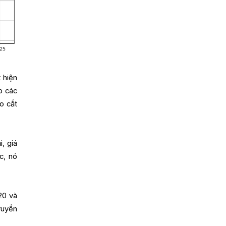
 hiện
p các
o cắt
, giá
c, nó
20 và
ruyền