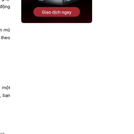
 động
àm mũ
 theo
n một
, bạn