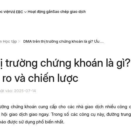
c viện
Hoạt động gần
Sao chép giao dịch
Về EBC
m Học tập
DMA trên thị trường chứng khoán là gì? Ưu điểm, rủi ro và chiến lược
ị trường chứng khoán là gì?
 ro và chiến lược
ật vào: 2025-07-14
 trường chứng khoán cung cấp cho các nhà giao dịch nhiều công 
 hội giao dịch giao ngay. Trong số các công cụ này, đường trung
báo được sử dụng phổ biến nhất.