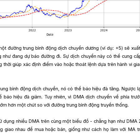
một đường trung bình động dịch chuyển dương (ví dụ: +5) sẽ xuất
ng như đang dự báo đường đi. Sự dịch chuyển này có thể cung cấ
 thời giúp xác định điểm vào hoặc thoát lệnh dựa trên hành vi gia
rung bình động dịch chuyển, nó có thể báo hiệu đà tăng. Ngược lại
 báo hiệu đà giảm. Tuy nhiên, vì DMA dịch chuyển về phía trướ
sớm hơn một chút so với đường trung bình động truyền thống.
sử dụng nhiều DMA trên cùng một biểu đồ - chẳng hạn như DMA 
g giao nhau để mua hoặc bán, giống như cách họ làm với MA t