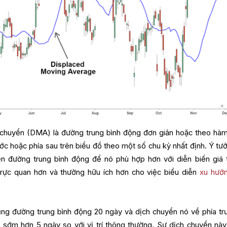
 chuyển (DMA) là đường trung bình động đơn giản hoặc theo hà
ớc hoặc phía sau trên biểu đồ theo một số chu kỳ nhất định. Ý tưở
ển đường trung bình động để nó phù hợp hơn với diễn biến giá 
h trực quan hơn và thường hữu ích hơn cho việc biểu diễn
xu hướn
ng đường trung bình động 20 ngày và dịch chuyển nó về phía tr
sớm hơn 5 ngày so với vị trí thông thường. Sự dịch chuyển này