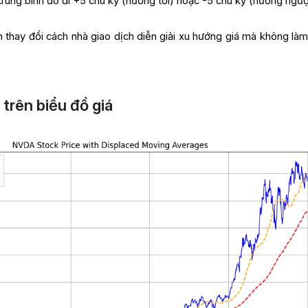
 trung bình đó đi +5 chu kỳ (hướng tới) hoặc -5 chu kỳ (hướng ngượ
m thay đổi cách nhà giao dịch diễn giải xu hướng giá mà không làm
trên biểu đồ giá