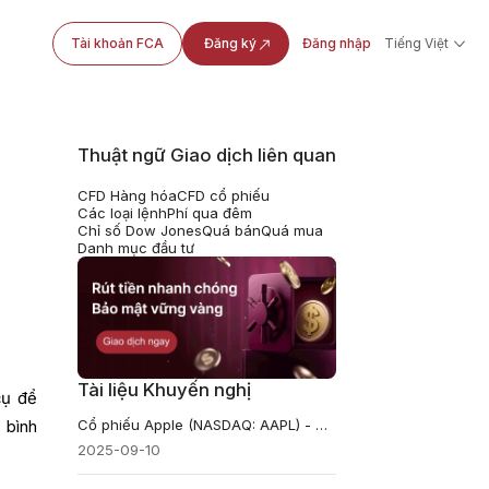
Tài khoản FCA
Đăng ký
Đăng nhập
Tiếng Việt
Thuật ngữ Giao dịch liên quan
CFD Hàng hóa
CFD cổ phiếu
Các loại lệnh
Phí qua đêm
Chỉ số Dow Jones
Quá bán
Quá mua
Danh mục đầu tư
Tài liệu Khuyến nghị
cụ để
Cổ phiếu Apple (NASDAQ: AAPL) - Hướng dẫn cách mua, đầu tư và so sánh
 bình
2025-09-10