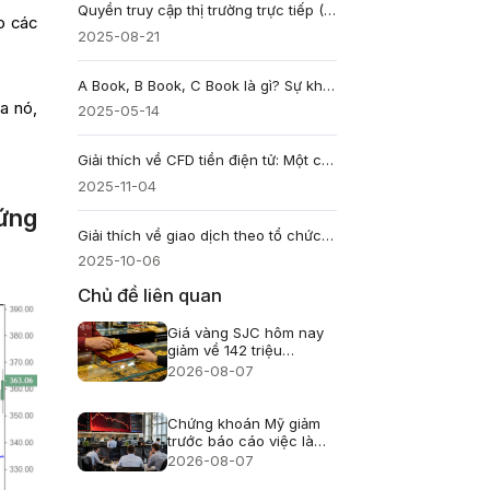
Quyền truy cập thị trường trực tiếp (Direct Market Access - DMA) là gì?
o các
2025-08-21
A Book, B Book, C Book là gì? Sự khác biệt giữa các mô hình broker Forex
a nó,
2025-05-14
Giải thích về CFD tiền điện tử: Một cách thông minh hơn để giao dịch tài sản kỹ thuật số
2025-11-04
hứng
Giải thích về giao dịch theo tổ chức dành cho các nhà giao dịch chuyên nghiệp
2025-10-06
Chủ đề liên quan
Giá vàng SJC hôm nay
giảm về 142 triệu
đồng/lượng
2026-08-07
Chứng khoán Mỹ giảm
trước báo cáo việc làm
nhưng Phố Wall chưa
2026-08-07
hoảng loạn