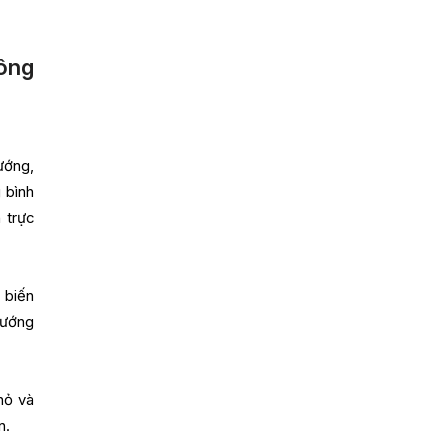
ông
ướng,
 bình
 trực
 biến
hướng
hỏ và
n.