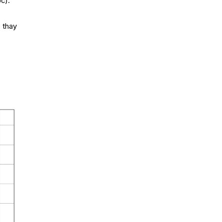
c).
 thay