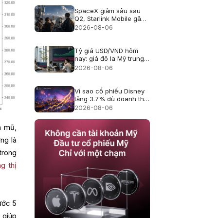
SpaceX giảm sâu sau
Q2, Starlink Mobile gây
áp lực lên viễn thông Mỹ
2026-08-06
Tỷ giá USD/VND hôm
nay: giá đô la Mỹ trung
tâm lên 25.433, USD
2026-08-06
ngân hàng giảm
Vì sao cổ phiếu Disney
tăng 3.7% dù doanh thu
hụt kỳ vọng?
2026-08-06
m mũ,
ng là
trong
g thị
ước 5
 giúp