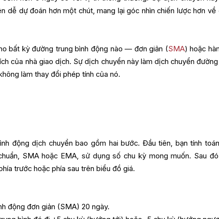
ên dễ dự đoán hơn một chút, mang lại góc nhìn chiến lược hơn về
o bất kỳ đường trung bình động nào — đơn giản (
SMA
) hoặc h
hích của nhà giao dịch. Sự dịch chuyển này làm dịch chuyển đường
không làm thay đổi phép tính của nó.
bình động dịch chuyển bao gồm hai bước. Đầu tiên, bạn tính toá
u chuẩn, SMA hoặc EMA, sử dụng số chu kỳ mong muốn. Sau đó
hía trước hoặc phía sau trên biểu đồ giá.
ình động đơn giản (SMA) 20 ngày.