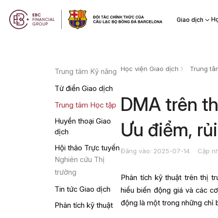
Họ
Giao dịch
Học viện Giao dịch
Trung tâ
Trung tâm Kỹ năng
Từ điển Giao dịch
DMA trên th
Trung tâm Học tập
Huyền thoại Giao
Ưu điểm, rủi
dịch
Hội thảo Trực tuyến
Đăng vào: 2025-07-14
Cập nh
Nghiên cứu Thị
trường
Phân tích kỹ thuật trên thị
Tin tức Giao dịch
hiểu biến động giá và các cơ
động là một trong những chỉ 
Phân tích kỹ thuật