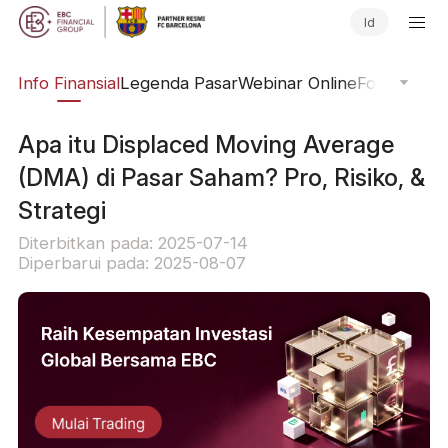
Id
ing
Info Finansial
Legenda Pasar
Webinar Online
Fokus Glob
Apa itu Displaced Moving Average
(DMA) di Pasar Saham? Pro, Risiko, &
Strategi
Diterbitkan pada: 2025-07-14
Diperbarui pada: 2025-08-07