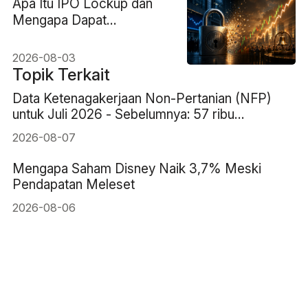
Apa Itu IPO Lockup dan
Mengapa Dapat
Menggerakkan Harga
Saham?
2026-08-03
Topik Terkait
Data Ketenagakerjaan Non-Pertanian (NFP)
untuk Juli 2026 - Sebelumnya: 57 ribu
Perkiraan: 83 ribu
2026-08-07
Mengapa Saham Disney Naik 3,7% Meski
Pendapatan Meleset
2026-08-06