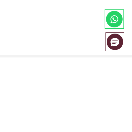
EBC Financial Group adalah merek bersama yang digunakan oleh
beberapa entitas, termasuk:
EBC Financial Group (SVG) LLC Disahkan oleh Otoritas Jasa Keuangan
St. Vincent dan Grenadines (SVGFSA). Nomor registrasi perusahaan: