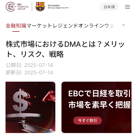
日本語
語集
金融知識
マーケットレジェンド
オンラインウェビナー
グ
株式市場におけるDMAとは？メリッ
ト、リスク、戦略
公開日: 2025-07-14
更新日: 2025-07-14