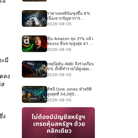
วเจ
หรือไม่ หลังจากราคาหุ้น
ร่วงลง 47% ในเดือน
ี
กรกฎาคม?
ราคาแพลทินัมพุ่งขึ้น 8%
เนื่องจากปัญหาการ
ขาดแคลนอุปทานในปี
2026-08-05
2026 กลับมาเป็นประเด็น
สำคัญอีกครั้ง
หุ้น Amazon พุ่ง 21% แล้ว
Bezos ยื่นขายสูงสุด 4.1 พัน
ล้านดอลลาร์ นี่คือสัญญาณ
2026-08-05
เตือนหรือไม่?
จะมี
เหตุใดหุ้น AMD จึงร่วงเกือบ
9% ทั้งที่ทำรายได้สูงสุดเป็น
ประวัติการณ์ถึง 11.5 พัน
2026-08-05
ลดลง
ล้านดอลลาร์
์ส
ดัชนี Dow Jones ทำสถิติ
สูงสุดที่ 54,085:
Caterpillar เป็นตัวขับ
2026-08-05
เคลื่อนหลัก และราคาน้ำมัน
ที่ลดลงช่วยหนุนการปรับตัว
ขึ้น
ึ่ง