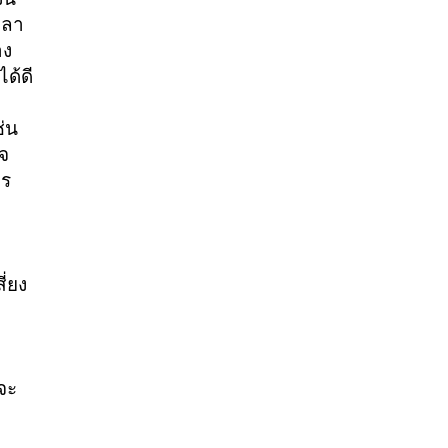
วลา
าง
ด้ดี
่น
เจ
ไร
ี่ยง
จะ