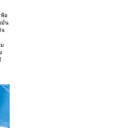
เฟ้อ
มั่น
ิจ
าม
ง
ี