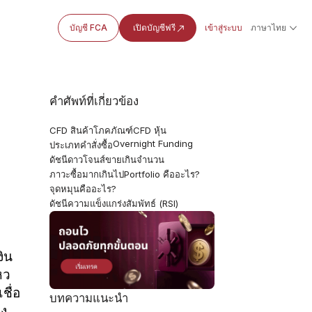
บัญชี FCA
เปิดบัญชีฟรี
เข้าสู่ระบบ
ภาษาไทย
คำศัพท์ที่เกี่ยวข้อง
CFD สินค้าโภคภัณฑ์
CFD หุ้น
Overnight Funding
ประเภทคำสั่งซื้อ
ดัชนีดาวโจนส์
ขายเกินจำนวน
ภาวะซื้อมากเกินไป
Portfolio คืออะไร?
จุดหมุนคืออะไร?
ดัชนีความแข็งแกร่งสัมพัทธ์ (RSI)
ิน
หว
ชื่อ
บทความแนะนำ
อง