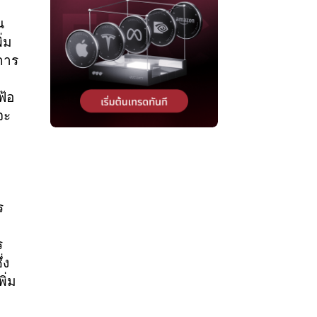
น
่ม
การ
ฟ้อ
จะ
ร
ร
่ง
ิ่ม