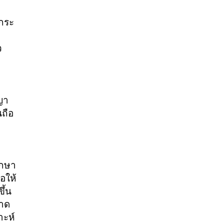
รกระ
ว
ญา
นถือ
ึกษา
อให้
ึ้น
ลาด
าะห์