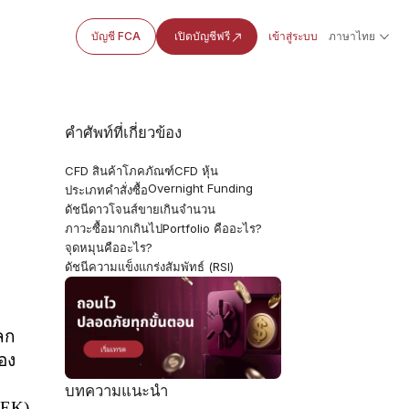
บัญชี FCA
เปิดบัญชีฟรี
เข้าสู่ระบบ
ภาษาไทย
คำศัพท์ที่เกี่ยวข้อง
CFD สินค้าโภคภัณฑ์
CFD หุ้น
Overnight Funding
ประเภทคำสั่งซื้อ
ดัชนีดาวโจนส์
ขายเกินจำนวน
ภาวะซื้อมากเกินไป
Portfolio คืออะไร?
จุดหมุนคืออะไร?
ดัชนีความแข็งแกร่งสัมพัทธ์ (RSI)
โลก
อง
บทความแนะนำ
EK)