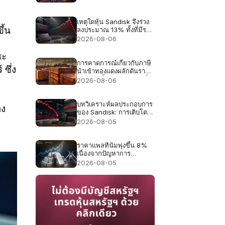
ง
เหตุใดหุ้น Sandisk จึงร่วง
ึ้น
ลงประมาณ 13% ทั้งที่มีราย
ได้สูงถึง 8.97 พันล้าน
2026-08-06
ดอลลาร์สหรัฐ ซึ่งเป็นสถิติ
สูงสุด
ระ
การคาดการณ์เกี่ยวกับภาษี
ซึ่ง
นำเข้าทองแดงผลักดันราคา
ทองแดงขึ้นสู่ระดับสูงสุดเป็น
2026-08-06
ประวัติการณ์ที่ 6.703
ดอลลาร์
บทวิเคราะห์ผลประกอบการ
อง
ของ Sandisk: การเติบโต
ของรายได้ 4 เท่าเพียงพอ
2026-08-05
หรือไม่ หลังจากราคาหุ้น
ร่วงลง 47% ในเดือน
กรกฎาคม?
ราคาแพลทินัมพุ่งขึ้น 8%
เนื่องจากปัญหาการ
ขาดแคลนอุปทานในปี
2026-08-05
2026 กลับมาเป็นประเด็น
สำคัญอีกครั้ง