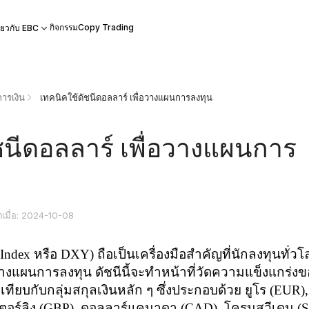
กิจกรรม
Copy Trading
ี่ยวกับ EBC
ารเงิน
เทคนิคใช้ดัชนีดอลลาร์ เพื่อวางแผนการลงทุน
ชนีดอลลาร์ เพื่อวางแผนการ
ตเมื่อ: 2024-10-08
 Index
หรือ
DXY)
ถือเป็นเครื่องมือสำคัญที่นักลงทุนทั่ว
างแผนการลงทุน ดัชนีนี้จะทำหน้าที่วัดความแข็งแกร่งข
เทียบกับกลุ่มสกุลเงินหลัก ๆ ซึ่งประกอบด้วย ยูโร (
EUR),
อร์ลิง (
GBP),
ดอลลาร์แคนาดา (
CAD),
โครนสวีเดน (
S