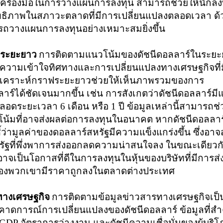
นเครื่องมือในการวางแผนการลงทุน สามารถช่วยให้นักลง
สิทธิภาพในสภาวะตลาดที่มีการเปลี่ยนแปลงตลอดเวลา ด
ารถวางแผนการลงทุนอย่างเหมาะสมยิ่งขึ้น
มระยะยาว
การติดตามแนวโน้มของดัชนีดอลลาร์ในระย
ทำความเข้าใจทิศทางและการเปลี่ยนแปลงทางเศรษฐกิจที่
ิเคราะห์กราฟระยะยาวช่วยให้เห็นภาพรวมของการ
าร์ได้ชัดเจนมากขึ้น เช่น การสังเกตว่าดัชนีดอลลาร์มี
าตลอดระยะเวลา
6
เดือน หรือ
1
ปี ข้อมูลเหล่านี้สามารถช่
โน้มที่อาจส่งผลต่อการลงทุนในอนาคต หากดัชนีดอลลาร
้ว่ามูลค่าของดอลลาร์สหรัฐมีความแข็งแกร่งขึ้น ซึ่งอาจส
หรัฐที่พึ่งพาการส่งออกลดความน่าสนใจลง ในขณะเดียวก
าจเป็นโอกาสที่ดีในการลงทุนในหุ้นของบริษัทที่มีการส่
าของพวกเขามีราคาถูกลงในตลาดต่างประเทศ
รทางเศรษฐกิจ
การติดตามข้อมูลข่าวสารทางเศรษฐกิจเป็
รคาดการณ์การเปลี่ยนแปลงของดัชนีดอลลาร์ ข้อมูลที่ส
GDP
อัตราการว่างงาน และดัชนีความเชื่อมั่นของผู้บริ