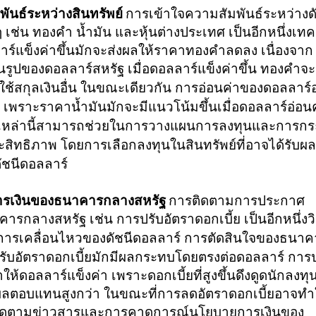
ันธ์ระหว่างสินทรัพย์
การเข้าใจความสัมพันธ์ระหว่างด
 ๆ เช่น ทองคำ น้ำมัน และหุ้นต่างประเทศ เป็นอีกหนึ่งเทค
ลลาร์แข็งค่าขึ้นมักจะส่งผลให้ราคาทองคำลดลง เนื่องจาก
รูปของดอลลาร์สหรัฐ เมื่อดอลลาร์แข็งค่าขึ้น ทองคำจะ
่ใช้สกุลเงินอื่น
ในขณะเดียวกัน การอ่อนค่าของดอลลาร์
น เพราะราคาน้ำมันมักจะมีแนวโน้มขึ้นเมื่อดอลลาร์อ่อน
์เหล่านี้สามารถช่วยในการวางแผนการลงทุนและการกร
ะสิทธิภาพ โดยการเลือกลงทุนในสินทรัพย์ที่อาจได้รับผล
ัชนีดอลลาร์
ารเงินของธนาคารกลางสหรัฐ
การติดตามการประกาศ
าคารกลางสหรัฐ
เช่น การปรับอัตราดอกเบี้ย เป็นอีกหนึ่งวิธ
รเคลื่อนไหวของดัชนีดอลลาร์ การตัดสินใจของ
ธนาค
ปรับอัตราดอกเบี้ยมักมีผลกระทบโดยตรงต่อดอลลาร์ การ
ให้ดอลลาร์แข็งค่า เพราะดอกเบี้ยที่สูงขึ้นดึงดูดนักลงทุ
มีผลตอบแทนสูงกว่า ในขณะที่การลดอัตราดอกเบี้ยอาจทำ
รติดตามข่าวสารและการคาดการณ์นโยบายการเงินของ