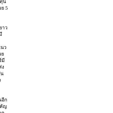
ทุน
้วย
5
ะยาว
มี
แนว
วย
์มี
่ง
ัน
ง
นอีก
ำคัญ
โภค