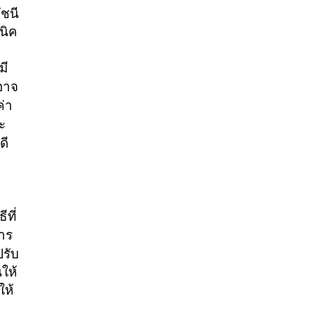
ัชนี
นิค
มี
อาจ
ค่า
ะ
ดี
ีที่
าร
ปรับ
นให้
ให้