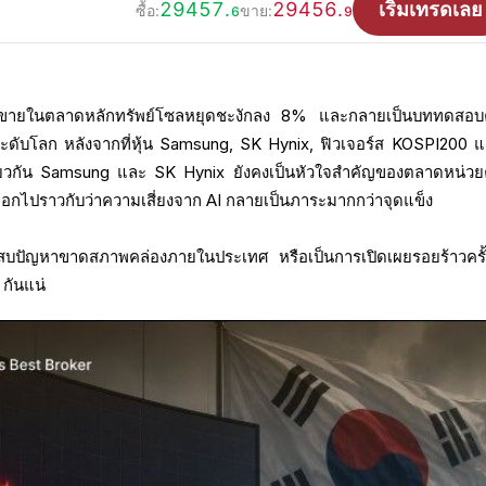
29457.
29456.
เริ่มเทรดเลย
ซื้อ:
ขาย:
6
9
ื้อขายในตลาดหลักทรัพย์โซลหยุดชะงักลง 8% และกลายเป็นบททดสอ
 ระดับโลก หลังจากที่หุ้น Samsung, SK Hynix, ฟิวเจอร์ส KOSPI200 แ
เดียวกัน Samsung และ SK Hynix ยังคงเป็นหัวใจสำคัญของตลาดหน่ว
ยออกไปราวกับว่าความเสี่ยงจาก AI กลายเป็นภาระมากกว่าจุดแข็ง
ะสบปัญหาขาดสภาพคล่องภายในประเทศ หรือเป็นการเปิดเผยรอยร้าวครั
กันแน่