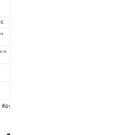
ชนี
าร
นจาก
ที่นำ