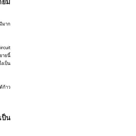
ยมี
มีมาก
rcuit
ายนี้
งเป็น
้ก้าว
ป็น