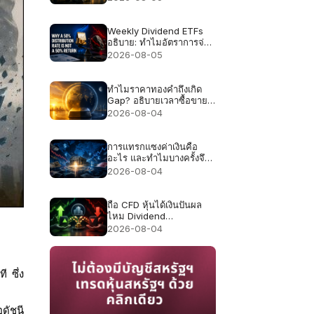
Weekly Dividend ETFs
อธิบาย: ทำไมอัตราการจ่าย
50% ไม่ใช่ผลตอบแทน
2026-08-05
50%
ทำไมราคาทองคำถึงเกิด
Gap? อธิบายเวลาซื้อขาย
และสภาพคล่อง
2026-08-04
การแทรกแซงค่าเงินคือ
อะไร และทำไมบางครั้งจึง
ล้มเหลว
2026-08-04
ถือ CFD หุ้นได้เงินปันผล
ไหม Dividend
Adjustment ทำงาน
2026-08-04
อย่างไรทั้งฝั่ง Long และ
Short
 ซึ่ง
ดัชนี