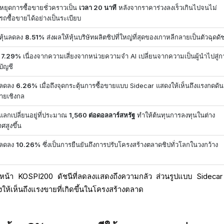
หยุดการซื้อขายชั่วคราวเป็น
เวลา 20 นาที
หลังจากราคาร่วงลงเร็วเกินไปจนไม่
ถซื้อขายได้อย่างเป็นระเบียบ
หุ้นลดลง
8.51%
ส่งผลให้หุ้นบริษัทผลิตชิปที่ใหญ่ที่สุดของเกาหลีกลายเป็นตัวฉุดดั
ง
7.29%
เนื่องจากความเสี่ยงจากหน่วยความจำ AI เปลี่ยนจากความเป็นผู้นำไปสู่ก
บัญชี
าลดลง
6.26%
เมื่อถึงจุดกระตุ้นการซื้อขายแบบ Sidecar แสดงให้เห็นถึงแรงกดดั
ายเชิงกล
แลกเปลี่ยนอยู่ที่ประมาณ
1,560 ต่อดอลลาร์สหรัฐ
ทำให้ต้นทุนการลงทุนในต่าง
ศสูงขึ้น
าลดลง
10.26%
ซึ่งเป็นการยืนยันถึงการปรับโครงสร้างตลาดชิปทั่วโลกในวงกว้าง
หน้า KOSPI200 ดัชนีที่ลดลงแสดงถึงความกลัว ส่วนรูปแบบ Sidecar 
ห้เห็นถึงแรงขายที่เกิดขึ้นในโครงสร้างตลาด