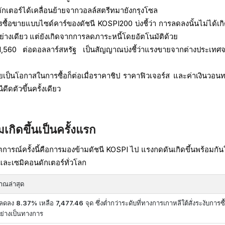
กเตอร์ได้เคลื่อนย้ายจากวอลล์สตรีทมายังกรุงโซล
ซื้อขายแบบไซด์คาร์ของดัชนี KOSPI200 บ่งชี้ว่า การลดลงนั้นไม่ได้เก
างเดียว แต่ยังเกิดจากการลดภาระหนี้โดยอัตโนมัติด้วย
ล้ 1,560 ต่อดอลลาร์สหรัฐ เป็นสัญญาณบ่งชี้ว่าแรงขายจากต่างประเทศจะ
ป็นโอกาสในการซื้อก็ต่อเมื่อราคาชิป ราคาฟิวเจอร์ส และค่าเงินวอนท
ดีดตัวขึ้นครั้งเดียว
่มเกิดขึ้นเป็นครั้งแรก
ิกฤตการณ์ครั้งนี้คือการมองข้ามดัชนี KOSPI ไป แรงกดดันเกิดขึ้นพร้อมกัน
น และเซมิคอนดักเตอร์ทั่วโลก
าณล่าสุด
าลดลง
8.37%
เหลือ
7,477.46
จุด ซึ่งต่ำกว่าระดับที่ทางการเกาหลีใต้สั่งระงับการซื
ย่างเป็นทางการ