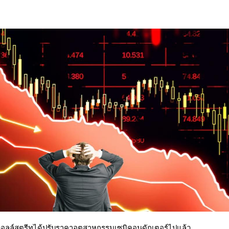
่วอลล์สตรีทได้ปรับราคาอุตสาหกรรมเซมิคอนดักเตอร์ไปแล้ว