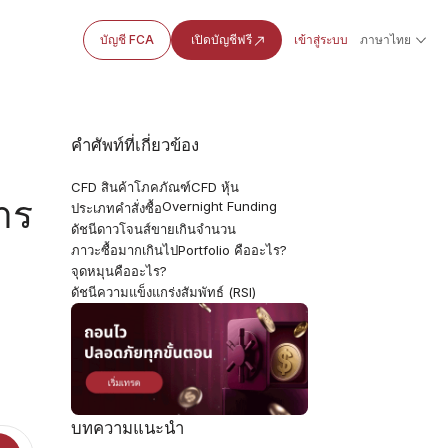
บัญชี FCA
เปิดบัญชีฟรี
เข้าสู่ระบบ
ภาษาไทย
คำศัพท์ที่เกี่ยวข้อง
CFD สินค้าโภคภัณฑ์
CFD หุ้น
าร
Overnight Funding
ประเภทคำสั่งซื้อ
ดัชนีดาวโจนส์
ขายเกินจำนวน
ภาวะซื้อมากเกินไป
Portfolio คืออะไร?
จุดหมุนคืออะไร?
ดัชนีความแข็งแกร่งสัมพัทธ์ (RSI)
บทความแนะนำ