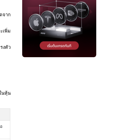
ิดจาก
เพิ่ม
รงตัว
ในหุ้น
้อ