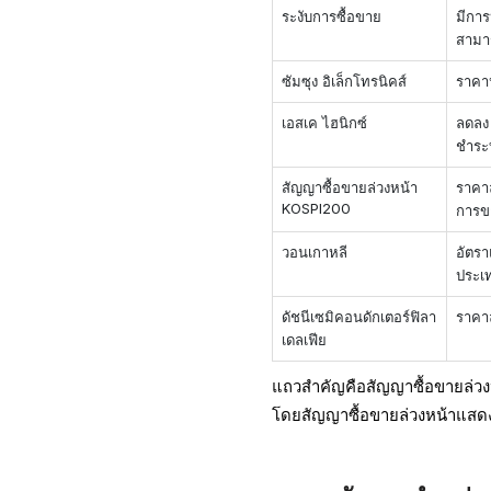
ระงับการซื้อขาย
มีการ
สามาร
ซัมซุง อิเล็กโทรนิคส์
ราคา
เอสเค ไฮนิกซ์
ลดล
ชำระ
สัญญาซื้อขายล่วงหน้า
ราค
KOSPI200
การข
วอนเกาหลี
อัตรา
ประเท
ดัชนีเซมิคอนดักเตอร์ฟิลา
ราค
เดลเฟีย
แถวสำคัญคือสัญญาซื้อขายล่วง
โดยสัญญาซื้อขายล่วงหน้าแสดงใ