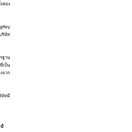
้งสอง
ngKey
ริษัท
ตรฐาน
่เป็น
ยงจาก
ษัทมี
อง