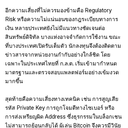
อีกความเสี่ยงที่ไม่ควรมองข้ามคือ Regulatory
Risk หรือความไม่แน่นอนของกฎระเบียบทางการ
เงิน หลายประเทศยังไม่มีแนวทางชัดเจนต่อ
สินทรัพย์ดิจิทัล บางแห่งอาจจำกัดการใช้งาน ขณะ
ที่บางประเทศเปิดรับเต็มตัว นักลงทุนจึงต้องติดตาม
ข่าวสารจากหน่วยงานกำกับอย่างใกล้ชิด โดย
เฉพาะในประเทศไทยที่ ก.ล.ต. เริ่มเข้ามากำหนด
มาตรฐานและตรวจสอบแพลตฟอร์มอย่างเข้มงวด
มากขึ้น
สุดท้ายคือความเสี่ยงทางเทคนิค เช่น การสูญเสีย
รหัส Private Key การถูกโจมตีทางไซเบอร์ หรือ
การส่งเหรียญผิด Address ซึ่งธุรกรรมในบล็อกเชน
ไม่สามารถย้อนกลับได้ ผู้เล่น Bitcoin จึงควรมีวินัย