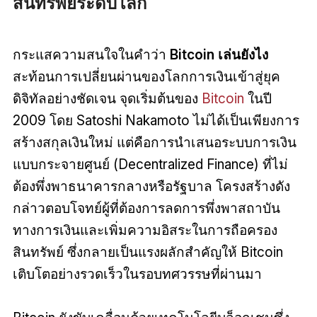
สินทรัพย์ระดับโลก
กระแสความสนใจในคำว่า
Bitcoin เล่นยังไง
สะท้อนการเปลี่ยนผ่านของโลกการเงินเข้าสู่ยุค
ดิจิทัลอย่างชัดเจน จุดเริ่มต้นของ
Bitcoin
ในปี
2009 โดย Satoshi Nakamoto ไม่ได้เป็นเพียงการ
สร้างสกุลเงินใหม่ แต่คือการนำเสนอระบบการเงิน
แบบกระจายศูนย์ (Decentralized Finance) ที่ไม่
ต้องพึ่งพาธนาคารกลางหรือรัฐบาล โครงสร้างดัง
กล่าวตอบโจทย์ผู้ที่ต้องการลดการพึ่งพาสถาบัน
ทางการเงินและเพิ่มความอิสระในการถือครอง
สินทรัพย์ ซึ่งกลายเป็นแรงผลักสำคัญให้ Bitcoin
เติบโตอย่างรวดเร็วในรอบทศวรรษที่ผ่านมา