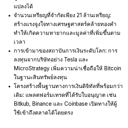
แปลงได้
จำนวนเหรียญที่จำกัดเพียง 21 ล้านเหรียญ:
สร้างแรงจูงใจทางเศรษฐศาสตร์คล้ายทองคำ
ทำให้เกิดความหายากและมูลค่าที่เพิ่มขึ้นตาม
เวลา
การเข้ามาของสถาบันการเงินระดับโลก: การ
ลงทุนจากบริษัทอย่าง Tesla และ
MicroStrategy เพิ่มความน่าเชื่อถือให้ Bitcoin
ในฐานะสินทรัพย์ลงทุน
โครงสร้างพื้นฐานทางการเงินดิจิทัลที่พร้อมกว่า
เดิม: แพลตฟอร์มเทรดที่ได้รับใบอนุญาต เช่น
Bitkub, Binance และ Coinbase เปิดทางให้ผู้
ใช้เข้าถึงตลาดได้โดยตรง