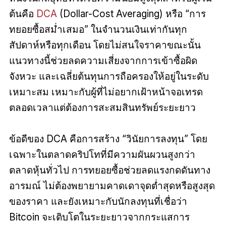
ต้นคือ
DCA
(Dollar-Cost Averaging) หรือ “การ
ทยอยซื้อสม่ำเสมอ” ในจำนวนเงินเท่ากันทุก
สัปดาห์หรือทุกเดือน โดยไม่สนใจราคาขณะนั้น
แนวทางนี้ช่วยลดความเสี่ยงจากการเข้าซื้อผิด
จังหวะ และเฉลี่ยต้นทุนการถือครองให้อยู่ในระดับ
เหมาะสม เหมาะกับผู้ที่ไม่อยากเฝ้าหน้าจอเทรด
ตลอดเวลาแต่ต้องการสะสมสินทรัพย์ระยะยาว
ข้อดีของ DCA คือการสร้าง “วินัยการลงทุน” โดย
เฉพาะในตลาดคริปโทที่มีความผันผวนสูงกว่า
ตลาดหุ้นทั่วไป การทยอยซื้อช่วยลดแรงกดดันทาง
อารมณ์ ไม่ต้องพยายามคาดเดาจุดต่ำสุดหรือสูงสุด
ของราคา และยังเหมาะกับนักลงทุนที่เชื่อว่า
Bitcoin จะเติบโตในระยะยาวจากกระแสการ