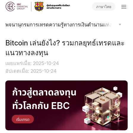
ภาษาไทย
พจนานุกรมการเทรด
ความรู้ทางการเงิน
ตำนานแห่งตลาด
คลา
Bitcoin เล่นยังไง? รวมกลยุทธ์เทรดและ
แนวทางลงทุน
เผยแพร่เมื่อ: 2025-10-24
อัปเดตเมื่อ: 2025-10-24