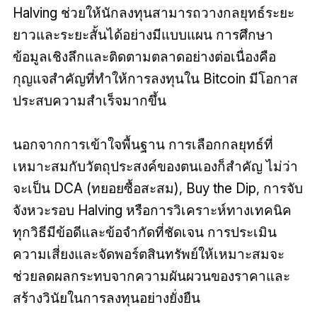
Halving ช่วยให้นักลงทุนสามารถวางกลยุทธ์ระยะ
ยาวและระยะสั้นได้อย่างมีแบบแผน การศึกษา
ข้อมูลเชิงลึกและติดตามตลาดอย่างต่อเนื่องคือ
กุญแจสำคัญที่ทำให้การลงทุนใน Bitcoin มีโอกาส
ประสบความสำเร็จมากขึ้น
นอกจากการเข้าใจพื้นฐาน การเลือกกลยุทธ์ที่
เหมาะสมกับวัตถุประสงค์ของตนเองก็สำคัญ ไม่ว่า
จะเป็น DCA (ทยอยซื้อสะสม), Buy the Dip, การจับ
จังหวะรอบ Halving หรือการวิเคราะห์ทางเทคนิค
ทุกวิธีมีข้อดีและข้อจำกัดที่ชัดเจน การประเมิน
ความเสี่ยงและจัดพอร์ตสินทรัพย์ให้เหมาะสมจะ
ช่วยลดผลกระทบจากความผันผวนของราคาและ
สร้างวินัยในการลงทุนอย่างยั่งยืน