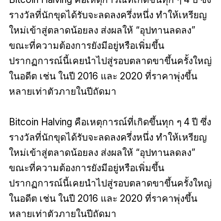
รางวัลที่นักขุดได้รับจะลดลงครึ่งหนึ่ง ทำให้เหรียญ
ใหม่เข้าสู่ตลาดน้อยลง ส่งผลให้ “อุปทานลดลง”
ขณะที่ความต้องการยังมีอยู่หรือเพิ่มขึ้น
ปรากฏการณ์นี้เคยนำไปสู่รอบตลาดขาขึ้นครั้งใหญ่
ในอดีต เช่น ในปี 2016 และ 2020 ที่ราคาพุ่งขึ้น
หลายเท่าตัวภายในปีถัดมา
Bitcoin Halving คือเหตุการณ์ที่เกิดขึ้นทุก ๆ 4 ปี ซึ่ง
รางวัลที่นักขุดได้รับจะลดลงครึ่งหนึ่ง ทำให้เหรียญ
ใหม่เข้าสู่ตลาดน้อยลง ส่งผลให้ “อุปทานลดลง”
ขณะที่ความต้องการยังมีอยู่หรือเพิ่มขึ้น
ปรากฏการณ์นี้เคยนำไปสู่รอบตลาดขาขึ้นครั้งใหญ่
ในอดีต เช่น ในปี 2016 และ 2020 ที่ราคาพุ่งขึ้น
หลายเท่าตัวภายในปีถัดมา