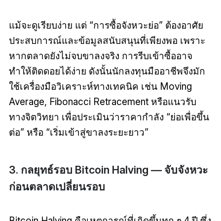
แม้จะดูเรียบง่าย แต่ “การซื้อจังหวะย่อ” ต้องอาศัย
ประสบการณ์และข้อมูลสนับสนุนที่เพียงพอ เพราะ
หากตลาดยังไม่จบขาลงจริง การรีบเข้าซื้ออาจ
ทำให้ติดดอยได้ง่าย ดังนั้นนักลงทุนมืออาชีพจึงมัก
ใช้เครื่องมือวิเคราะห์ทางเทคนิค เช่น Moving
Average, Fibonacci Retracement หรือแนวรับ
ทางจิตวิทยา เพื่อประเมินว่าราคากำลัง “ย่อเพื่อขึ้น
ต่อ” หรือ “เริ่มเข้าสู่ขาลงระยะยาว”
3. กลยุทธ์รอบ Bitcoin Halving — จับจังหวะ
ก่อนตลาดเปลี่ยนรอบ
Bitcoin Halving คือเหตุการณ์ที่เกิดขึ้นทุก ๆ 4 ปี ซึ่ง