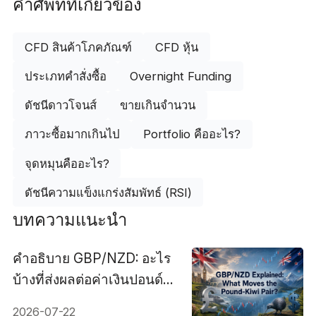
คำศัพท์ที่เกี่ยวข้อง
CFD สินค้าโภคภัณฑ์
CFD หุ้น
ประเภทคำสั่งซื้อ
Overnight Funding
ดัชนีดาวโจนส์
ขายเกินจำนวน
ภาวะซื้อมากเกินไป
Portfolio คืออะไร?
จุดหมุนคืออะไร?
ดัชนีความแข็งแกร่งสัมพัทธ์ (RSI)
บทความแนะนำ
คำอธิบาย GBP/NZD: อะไร
บ้างที่ส่งผลต่อค่าเงินปอนด์
และดอลลาร์นิวซีแลนด์?
2026-07-22