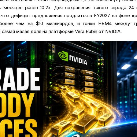
 месяцев равен 10.2x. Для сохранения такого спрэда 24 
 что дефицит предложения продлится в FY2027 на фоне кр
 более чем на $10 миллиардов, и гонки HBM4 между т
 самая малая доля на платформе Vera Rubin от NVIDIA.