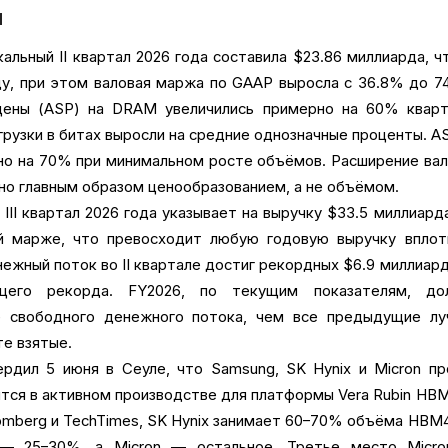
ы
кальный II квартал 2026 года составила $23.86 миллиарда, ч
ду, при этом валовая маржа по GAAP выросла с 36.8% до 7
ены (ASP) на DRAM увеличились примерно на 60% кварт
тгрузки в битах выросли на средние однозначные проценты. A
о на 70% при минимальном росте объёмов. Расширение ва
но главным образом ценообразованием, а не объёмом.
 III квартал 2026 года указывает на выручку $33.5 миллиард
й марже, что превосходит любую годовую выручку вплот
ежный поток во II квартале достиг рекордных $6.9 миллиард
его рекорда. FY2026, по текущим показателям, до
е свободного денежного потока, чем все предыдущие лу
е взятые.
рдил 5 июня в Сеуле, что Samsung, SK Hynix и Micron п
тся в активном производстве для платформы Vera Rubin HB
omberg и TechTimes, SK Hynix занимает 60–70% объёма HBM
 — 25–30%, а Micron — остальное. Третье место Micro