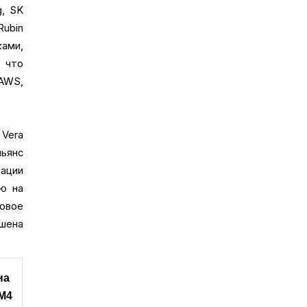
g, SK
ubin
ами,
 что
AWS,
Vera
ьянс
ации
ю на
овое
шена
а 
M4