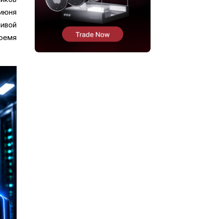
июня
ивой
ремя