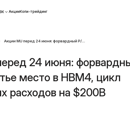
Акции
Копи-трейдинг
ВК
Акции MU перед 24 июня: форвардный P/E 10x, третье место в HBM4, цикл капитальных расходов на $200B
еред 24 июня: форвардн
етье место в HBM4, цикл
х расходов на $200B