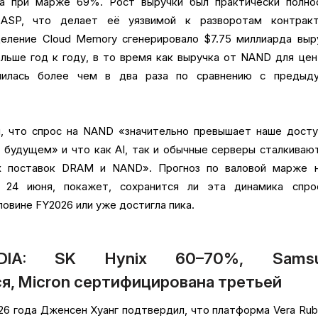
да при марже 69%. Рост выручки был практически полно
 ASP, что делает её уязвимой к разворотам контракт
еление Cloud Memory сгенерировало $7.75 миллиарда выр
льше год к году, в то время как выручка от NAND для це
ичилась более чем в два раза по сравнению с предыд
, что спрос на NAND «значительно превышает наше досту
будущем» и что как AI, так и обычные серверы сталкиваю
х поставок DRAM и NAND». Прогноз по валовой марже н
й 24 июня, покажет, сохранится ли эта динамика спро
овине FY2026 или уже достигла пика.
IA: SK Hynix 60–70%, Samsu
я, Micron сертифицирована третьей
26 года Дженсен Хуанг подтвердил, что платформа Vera Rub