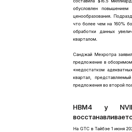
составила $16.5 миллиар
обусловлен повышением
ценообразования. Подразд
что более чем на 160% бо
обработки данных увел
кварталом.
Санджай Мехротра заявил
предложение в обозримом 
«недостатком адекватны
квартал, представляемы
предложения во второй пол
HBM4 у NVID
восстанавливаетс
На GTC в Тайбэе 1 июня 20