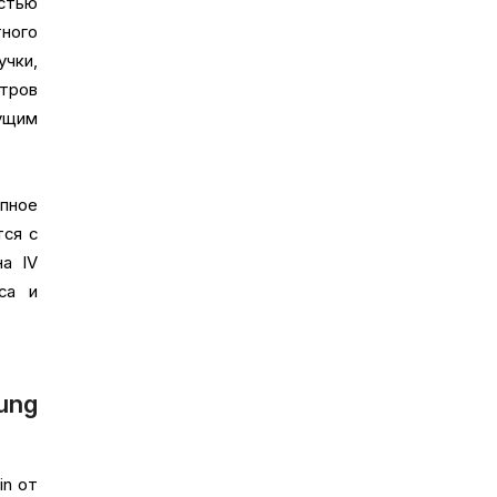
стью
ного
учки,
нтров
ущим
пное
тся с
а IV
са и
ng
in от