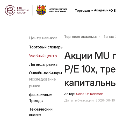
Академия
Торговля
О Е
Торговая академия
Запас
Центр навыков
Торговый словарь
Акции MU п
Учебный центр
Легенды рынка
P/E 10x, тр
Онлайн-вебинары
капитальны
Исследование
рынка
Автор:
Sana Ur Rehman
Финансовые
Дата публикации: 2026-06-16
Тренды
Технический
анализ