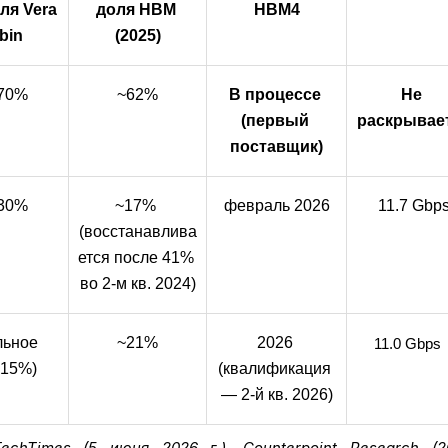
я Vera 
доля HBM 
HBM4
bin
(2025)
-70%
~62%
В процессе 
Не 
(первый 
раскрывае
поставщик)
-30%
~17% 
февраль 2026
11.7 Gbp
(восстанавлива
ется после 41% 
во 2-м кв. 2024)
ьное 
~21%
2026 
11.0 Gbps
-15%)
(квалификация 
— 2-й кв. 2026)
echTimes (5 июня 2026 г.), Counterpoint Research (20