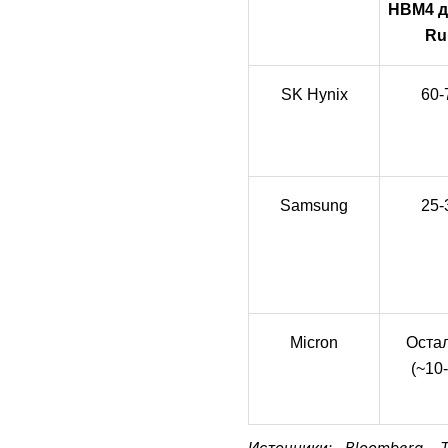
HBM4 дл
Ru
SK Hynix
60
Samsung
25
Micron
Остал
(~10
Источники: Bloomberg, T