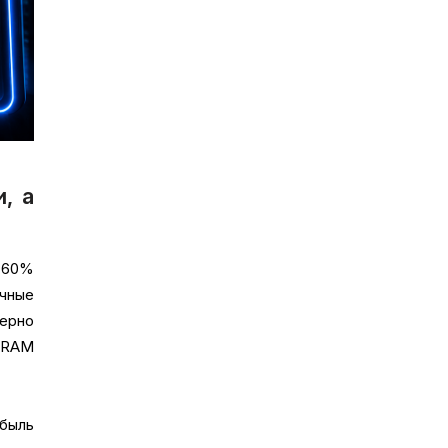
, а
 60%
чные
мерно
DRAM
ибыль