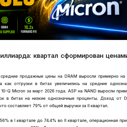
иллиарда: квартал сформирован ценами
е средние продажные цены на DRAM выросли примерно на
да как отгрузки в битах увеличились на средние однозна
 10-Q Micron за март 2026 года. ASP на NAND выросли при
ок в битах на низкие однозначные проценты. Доход от 
что составляет 79% от общей выручки за II квартал.
6% в I квартале до 74.4% во II квартале, операционная пр