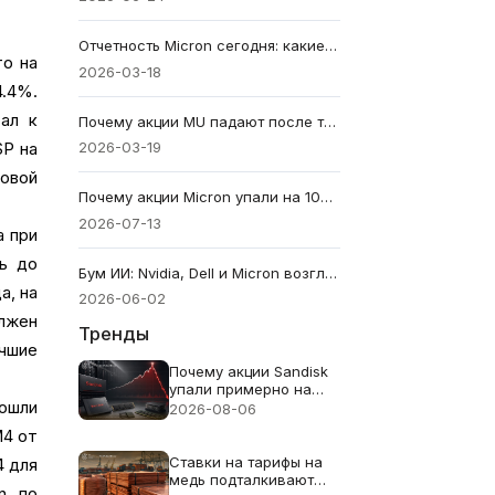
Отчетность Micron сегодня: какие результаты могут повлиять на акции MU
то на
2026-03-18
4.4%.
ал к
Почему акции MU падают после того, как Micron превысила прогнозы по прибыли?
2026-03-19
SP на
ловой
Почему акции Micron упали на 10%, несмотря на то что компания превзошла прогнозы по прибыли
2026-07-13
а при
ь до
Бум ИИ: Nvidia, Dell и Micron возглавляют новое ралли технологических акций
а, на
2026-06-02
лжен
Тренды
чшие
Почему акции Sandisk
упали примерно на
рошли
13% несмотря на
2026-08-06
рекордную выручку в
M4 от
$8.97B
Ставки на тарифы на
4 для
медь подталкивают
n по