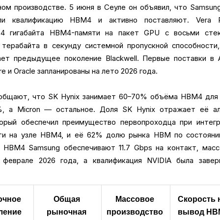
ном производстве. 5 июня в Сеуле он объявил, что Samsun
или квалификацию HBM4 и активно поставляют. Vera R
4 гигабайта HBM4-памяти на пакет GPU с восьми стек
 терабайта в секунду системной пропускной способности,
ает предыдущее поколение Blackwell. Первые поставки в 
re и Oracle запланированы на лето 2026 года.
ообщают, что SK Hynix занимает 60–70% объёма HBM4 для 
, а Micron — остальное. Доля SK Hynix отражает её ал
орый обеспечил преимущество первопроходца при интегр
яти на узле HBM4, и её 62% долю рынка HBM по состояни
ы HBM4 Samsung обеспечивают 11.7 Gbps на контакт, масс
 феврале 2026 года, а квалификация NVIDIA была завер
чное 
Общая 
Массовое 
Скорость н
ение 
рыночная 
производство 
вывод HB