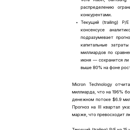
распределению огра
конкурентами.
Текущий (trailing) P
консенсусе аналити
подразумевает прогн
капитальные затрат
миллиардов по сравне
июня — сохранится ли
выше 80% на фоне рост
Micron Technology отчит
миллиарда, что на 196% б
денежном потоке $6.9 мил
Прогноз на III квартал у
марже, что превосходит л
Текущий (trailing) P/E на 