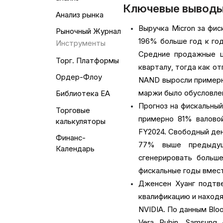
Ключевые вывод
Анализ рынка
Выручка Micron за фис
Рыночный Журнал
196% больше год к го
Инструменты
Средние продажные ц
Торг. Платформы
кварталу, тогда как о
Ордер-Флоу
NAND выросли примерн
маржи было обусловле
Библиотека EA
Прогноз на фискальный
Торговые
примерно 81% валово
калькуляторы
FY2024. Свободный ден
Финанс-
77% выше предыдущ
Календарь
сгенерировать больш
фискальные годы вмест
Дженсен Хуанг подтве
квалификацию и находя
NVIDIA. По данным Blo
Vera Rubin, Samsung