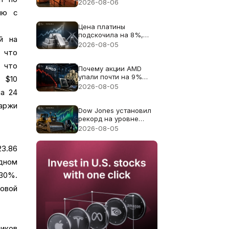
цену меди к рекорду
2026-08-06
$6.703
ию с
Цена платины
подскочила на 8%,
ый на
поскольку дефицит
2026-08-05
поставок 2026 года
 что
снова в центре
 что
внимания
Почему акции AMD
упали почти на 9%
 $10
несмотря на
2026-08-05
на 24
рекордную выручку в
$11.5B
маржи
Dow Jones установил
рекорд на уровне
54,085: Caterpillar дал
2026-08-05
основной вклад в
рост, падение цен на
3.86
нефть расширило
ралли
одном
 30%.
ловой
тиков