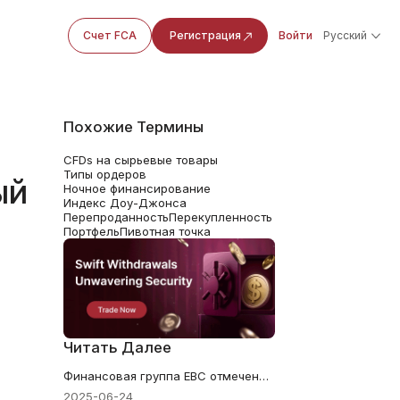
Счет FCA
Регистрация
Войти
Русский
Похожие Термины
CFDs на сырьевые товары
Типы ордеров
ый
Ночное финансирование
Индекс Доу-Джонса
Перепроданность
Перекупленность
Портфель
Пивотная точка
Читать Далее
Финансовая группа EBC отмечена наградой World Finance Forex Awards 2025
2025-06-24