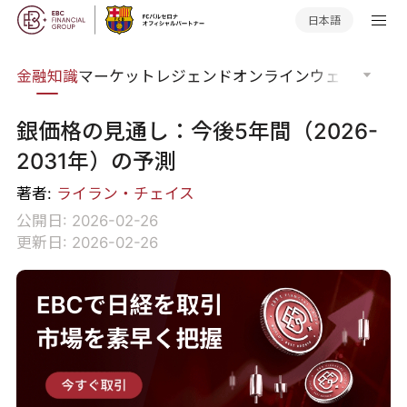
日本語
語集
金融知識
マーケットレジェンド
オンラインウェビナー
グ
銀価格の見通し：今後5年間（2026-
2031年）の予測
著者:
ライラン・チェイス
公開日: 2026-02-26
更新日: 2026-02-26