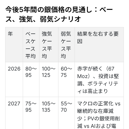
今後5年間の銀価格の見通し：ベー
ス、強気、弱気シナリオ
年
ベー
強気
弱気
結果を左右する要
スケ
ケー
ケー
因
ース
ス平
ス平
平均
均
均
2026
80〜
100〜
60〜
赤字が続く（67
95
125
75
Moz）、投資は堅
調、ボラティリテ
ィは高止まり
2027
75〜
105〜
55〜
マクロの正常化 vs
95
135
70
継続的な在庫減
少；PVの銀使用削
減 vs AIおよび電