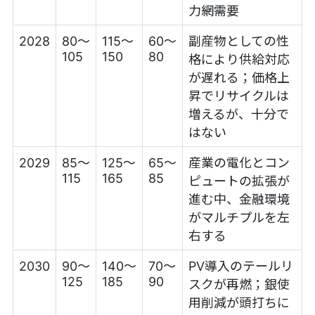
力網需要
2028
80〜
115〜
60〜
副産物としての性
105
150
80
格により供給対応
が遅れる；価格上
昇でリサイクルは
増えるが、十分で
はない
2029
85〜
125〜
65〜
産業の電化とコン
115
165
85
ピュートの拡張が
進む中、金融環境
がマルチプルを左
右する
2030
90〜
140〜
70〜
PV導入のテールリ
125
185
90
スクが再燃；銀使
用削減が頭打ちに