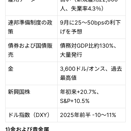
人、失業率4.3％）
連邦準備制度の政
9月に25～50bpsの利下
策
げを予想
債券および国債販
債務対GDP比約130%、
売
大量発行
金
3,600ドル/オンス、過去
最高値
新興国株
年初来+20.7%、
S&P+10.5%
ドル指数（DXY）
2025年前半 -10～11%
1)金および貴金属