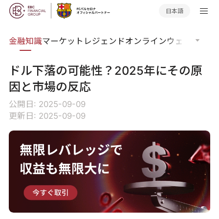
日本語
語集
金融知識
マーケットレジェンド
オンラインウェビナー
グ
ドル下落の可能性？2025年にその原
因と市場の反応
公開日: 2025-09-09
更新日: 2025-09-09