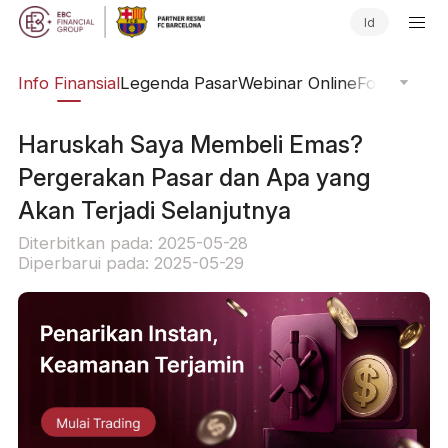
Id
ing
Info Finansial
Legenda Pasar
Webinar Online
Fokus Glob
Haruskah Saya Membeli Emas?
Pergerakan Pasar dan Apa yang
Akan Terjadi Selanjutnya
Diterbitkan pada: 2025-05-28
Diperbarui pada: 2025-05-29