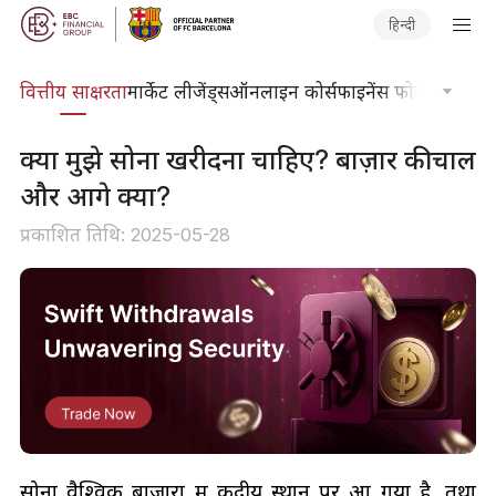
हिन्दी
दकोश
वित्तीय साक्षरता
मार्केट लीजेंड्स
ऑनलाइन कोर्स
फाइनेंस फोकस
तकनीकी
क्या मुझे सोना खरीदना चाहिए? बाज़ार की चाल
और आगे क्या?
प्रकाशित तिथि: 2025-05-28
सोना वैश्विक बाजारों में केंद्रीय स्थान पर आ गया है, तथा