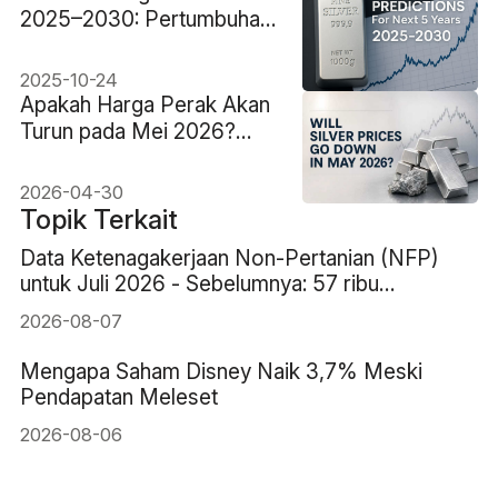
2025–2030: Pertumbuhan
atau Penurunan?
2025-10-24
Apakah Harga Perak Akan
Turun pada Mei 2026?
Prediksi Fed, Dolar, dan
Analis
2026-04-30
Topik Terkait
Data Ketenagakerjaan Non-Pertanian (NFP)
untuk Juli 2026 - Sebelumnya: 57 ribu
Perkiraan: 83 ribu
2026-08-07
Mengapa Saham Disney Naik 3,7% Meski
Pendapatan Meleset
2026-08-06