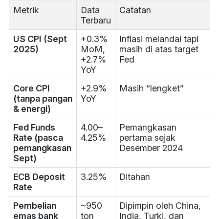
Metrik
Data
Catatan
Terbaru
US CPI (Sept
+0.3%
Inflasi melandai tapi
2025)
MoM,
masih di atas target
+2.7%
Fed
YoY
Core CPI
+2.9%
Masih “lengket”
(tanpa pangan
YoY
& energi)
Fed Funds
4.00–
Pemangkasan
Rate (pasca
4.25%
pertama sejak
pemangkasan
Desember 2024
Sept)
ECB Deposit
3.25%
Ditahan
Rate
Pembelian
~950
Dipimpin oleh China,
emas bank
ton
India, Turki, dan