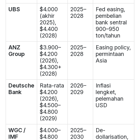
UBS
$4.000
2025–
Fed easing,
(akhir
2028
pembelian
2025),
bank sentral
$4.400
900–950
(2028)
ton/tahun
ANZ
$3.900–
2025–
Easing policy,
Group
$4.200
2028
permintaan
(2026),
Asia
$4.300+
(2028)
Deutsche
Rata-rata
2026–
Inflasi
Bank
$4.200
2029
lengket,
(2026),
pelemahan
$4.500–
USD
$4.800
(2029)
WGC /
$4.000–
2025–
De-
IMF
$4.800
2030
dollarisation,