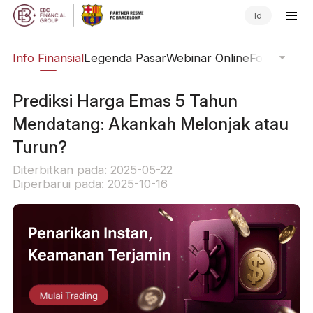
Id
ing
Info Finansial
Legenda Pasar
Webinar Online
Fokus Glob
Prediksi Harga Emas 5 Tahun
Mendatang: Akankah Melonjak atau
Turun?
Diterbitkan pada: 2025-05-22
Diperbarui pada: 2025-10-16