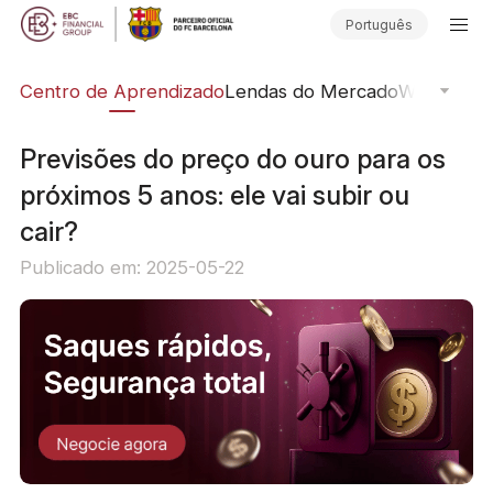
Português
ção
Centro de Aprendizado
Lendas do Mercado
Webinars O
Previsões do preço do ouro para os
próximos 5 anos: ele vai subir ou
cair?
Publicado em: 2025-05-22