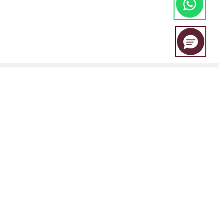
A EBC Financial Group é uma marca conjunta compartilhada por um
grupo de entidades que inclui:
A EBC Financial Group é regulada pala "Vincent and the Grenadines
Financial Services Authority (SVGFSA), e o número de registro da
empresa é 353 LLC 2020, com endereço registrado em Euro House,
Richmond Hill Road, Kingstown, VC0100, St. Vincent and the
Grenadines.