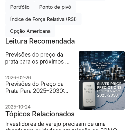
Portfólio
Ponto de pivô
Índice de Força Relativa (RSI)
Opção Americana
Leitura Recomendada
Previsões do preço da
prata para os próximos 5
anos: Perspectiva 2026-
2031
2026-02-26
Previsões do Preço da
Prata Para 2025–2030:
Crescimento ou
Retração?
2025-10-24
Tópicos Relacionados
Investidores de varejo precisam de uma