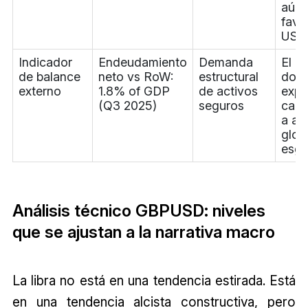
aún
favo
USD
Indicador
Endeudamiento
Demanda
El R
de balance
neto vs RoW:
estructural
do e
externo
1.8% of GDP
de activos
expu
(Q3 2025)
seguros
camb
a ap
globa
esgo
Análisis técnico GBPUSD: niveles
que se ajustan a la narrativa macro
La libra no está en una tendencia estirada. Está
en una tendencia alcista constructiva, pero