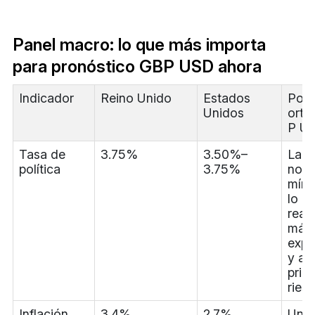
Panel macro: lo que más importa
para pronóstico GBP USD ahora
Indicador
Reino Unido
Estados
Por 
Unidos
orta
P U
Tasa de
3.75%
3.50%–
La b
política
3.75%
nomi
míni
lo q
reac
más 
expe
y a l
prim
ries
Inflación
3.4%
2.7%
Una