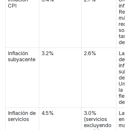
CPI
infla
Rein
más 
redu
sopo
tasa
de la
Inflación
3.2%
2.6%
La r
subyacente
de l
infla
suby
del 
Unid
la
flexi
del 
Inflación de
4.5%
3.0%
La p
servicios
(servicios
en s
excluyendo
mant