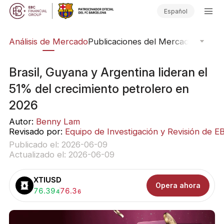
Español
ico
Análisis de Mercado
Publicaciones del Mercado
Softwar
Brasil, Guyana y Argentina lideran el
51% del crecimiento petrolero en
2026
Autor:
Benny Lam
Revisado por:
Equipo de Investigación y Revisión de E
Publicado el: 2026-06-09
Actualizado el: 2026-06-09
XTIUSD
Opera ahora
Comprar:
76.39
Vender:
76.3
4
6