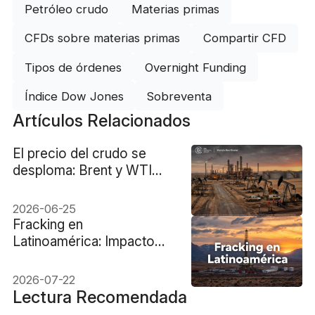
Petróleo crudo
Materias primas
CFDs sobre materias primas
Compartir CFD
Tipos de órdenes
Overnight Funding
Índice Dow Jones
Sobreventa
Artículos Relacionados
El precio del crudo se
desploma: Brent y WTI
buscan su suelo firme
2026-06-25
Fracking en
Latinoamérica: Impacto
Financiero y Desafíos
Económicos
2026-07-22
Lectura Recomendada