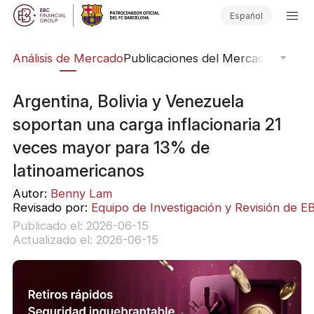
Español
ico
Análisis de Mercado
Publicaciones del Mercado
Softwar
Argentina, Bolivia y Venezuela
soportan una carga inflacionaria 21
veces mayor para 13% de
latinoamericanos
Autor:
Benny Lam
Revisado por:
Equipo de Investigación y Revisión de E
Publicado el: 2026-06-15
Actualizado el: 2026-06-15