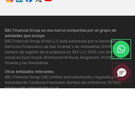
EBC Financial Group es una marca compartida por un grupo de
entidades que incluye:
EBC Financial Group (SVG) LLC está autorizada por la Autoridad de
Servicios Financieros de San Vicente y las Granadinas (SVGFSA), y el
número de registro de la empresa es 353 LLC 2020, con domicilio
social en Euro House, Richmond Hill Road, Kingstown, VC0100, San
Vicente y las Granadinas.
Otras entidades relevantes
EBC Financial Group (UK) Limited está autorizada y regulada por la
Autoridad de Conducta Financiera. Número de referencia: 927552.
Página web:
www.ebcfin.co.uk
EBC Financial Group (Cayman) Limited está autorizada y regulada por
la Autoridad Monetaria de las Islas Caimán (Número de referencia:
2038223). Página web:
www.ebcgroup.ky
EBC Financial (MU) Limited está licenciada y regulada por la Comisión
de Servicios Financieros de Mauricio (Número de referencia
GB24203273), con dirección registrada en el tercer piso, Standard
Chartered Tower, Cybercity, Ebene, 72201, República de Mauricio. El
sitio web de esta entidad se mantiene por separado.