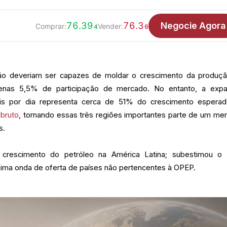
76.39
76.3
Negocie Agora
Comprar:
Vender:
4
6
 não deveriam ser capazes de moldar o crescimento da produç
enas 5,5% de participação de mercado. No entanto, a exp
is por dia representa cerca de 51% do crescimento espera
 bruto
, tornando essas três regiões importantes parte de um me
s.
crescimento do petróleo na América Latina; subestimou o
xima onda de oferta de países não pertencentes à OPEP.