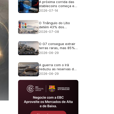
A próxima corrida das
stablecoins começa em
uma carteira de
2026-07-14
criptomoedas e termina
no mercado de títulos
do Tesouro dos EUA
O Triângulo do Lítio
detém 43% dos
recursos de lítio. 2028
2026-07-08
poderá expor seu
déficit de produção
O G7 consegue extrair
terras raras, mas 85%
da cadeia de
2026-06-29
suprimentos
desaparece antes dos
ímãs permanentes
A guerra com o Irã
reduziu as reservas de
petróleo mundiais ao
2026-06-29
nível mais baixo em 40
anos