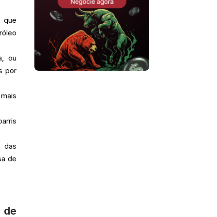
o que
róleo
a, ou
s por
 mais
arris
e das
sa de
 de