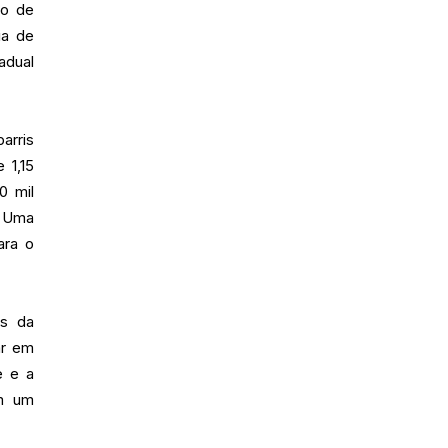
po de
ia de
adual
arris
 1,15
0 mil
. Uma
ara o
os da
ar em
e e a
em um