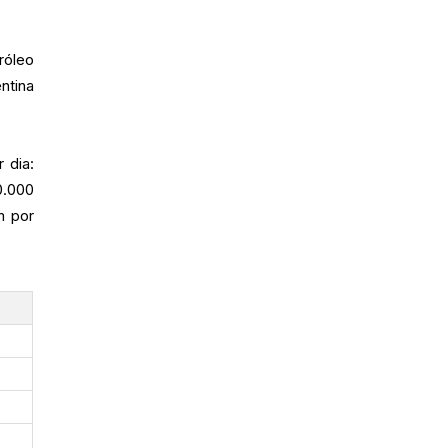
róleo
ntina
 dia:
0.000
m por