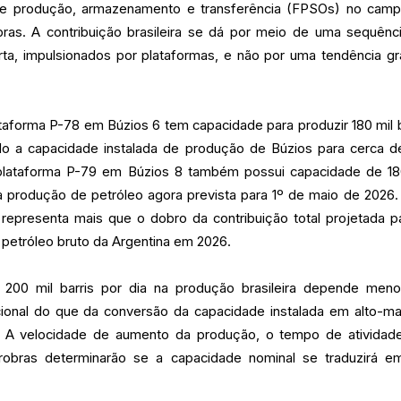
 de produção, armazenamento e transferência (FPSOs) no cam
bras. A contribuição brasileira se dá por meio de uma sequênc
ta, impulsionados por plataformas, e não por uma tendência gr
taforma P-78 em Búzios 6 tem capacidade para produzir 180 mil b
do a capacidade instalada de produção de Búzios para cerca de
A plataforma P-79 em Búzios 8 também possui capacidade de 18
ira produção de petróleo agora prevista para 1º de maio de 2026
representa mais que o dobro da contribuição total projetada p
petróleo bruto da Argentina em 2026.
200 mil barris por dia na produção brasileira depende men
cional do que da conversão da capacidade instalada em alto-m
. A velocidade de aumento da produção, o tempo de atividad
etrobras determinarão se a capacidade nominal se traduzirá 