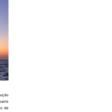
dução
arris
ão de