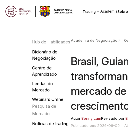
Academia
Trading
Sobre
Academia de Negociação
Ou
Hub de Habilidades
Dicionário de
Brasil, Guia
Negociação
Centro de
transforman
Aprendizado
Lendas do
mercado de
Mercado
Webinars Online
crescimento
Pesquisa de
Mercado
Autor:
Benny Lam
Revisado por:
E
Notícias de trading
Publicado em: 2026-06-09
A