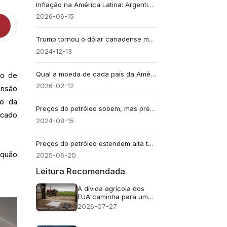
Inflação na América Latina: Argentina, Bolívia e Venezuela carregam um fardo inflacionário 21 vezes maior para 13% dos latino-americanos.
2026-06-15
Trump tornou o dólar canadense mesquinho
2024-12-13
Qual a moeda de cada país da América do Sul? Lista Completa
ão de
2026-02-12
ansão
do da
Preços do petróleo sobem, mas preocupações com a demanda persistem
rcado
2024-08-15
Preços do petróleo estendem alta tórrida pela terceira semana
 quão
2025-06-20
Leitura Recomendada
A dívida agrícola dos
EUA caminha para um
recorde de US$ 625
2026-07-27
bilhões. Falências
aumentam 46%