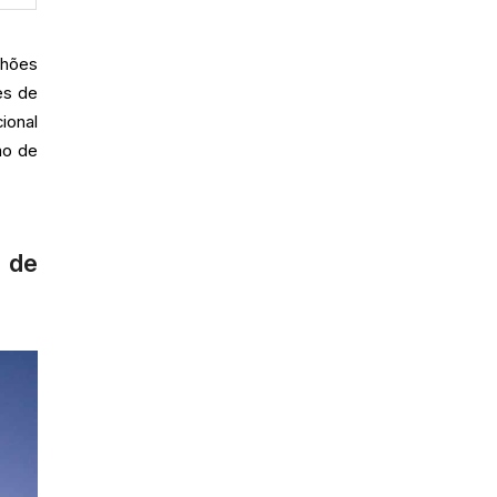
lhões
es de
ional
ão de
 de