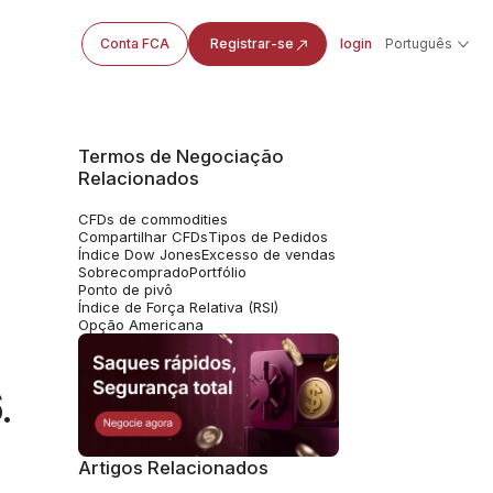
Conta FCA
Registrar-se
login
Português
Termos de Negociação
Relacionados
CFDs de commodities
Compartilhar CFDs
Tipos de Pedidos
Índice Dow Jones
Excesso de vendas
Sobrecomprado
Portfólio
Ponto de pivô
Índice de Força Relativa (RSI)
Opção Americana
.
Artigos Relacionados