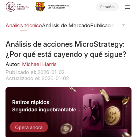
Español
bal
Análisis técnico
Análisis de Mercado
Publicaciones del 
Análisis de acciones MicroStrategy:
¿Por qué está cayendo y qué sigue?
Autor:
Michael Harris
Publicado el: 2026-01-02
Actualizado el: 2026-01-02