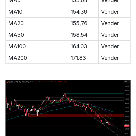
MA5
153.04
Vender
MA10
154.36
Vender
MA20
155,76
Vender
MA50
158.54
Vender
MA100
164.03
Vender
MA200
171.83
Vender