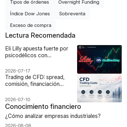
Tipos de órdenes
Overnight Funding
Índice Dow Jones
Sobreventa
Exceso de compra
Lectura Recomendada
Eli Lilly apuesta fuerte por
psicodélicos con
adquisición de
AtaiBeckley por $3.800M
2026-07-17
Trading de CFD: spread,
comisión, financiación
nocturna y deslizamiento
2026-07-10
Conocimiento financiero
¿Cómo analizar empresas industriales?
2026-08-08