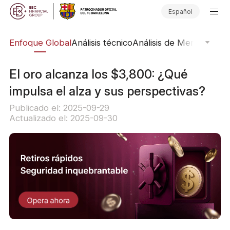
Español
rs
Enfoque Global
Análisis técnico
Análisis de Mercado
Pub
El oro alcanza los $3,800: ¿Qué
impulsa el alza y sus perspectivas?
Publicado el: 2025-09-29
Actualizado el: 2025-09-30