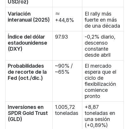
USD/oz)
Variación
≈
El rally más
interanual (2025)
fuerte en más
+44,8%
de una década
Índice del dólar
97.93
-0,2% diario,
estadounidense
descenso
(DXY)
constante
desde abril
Probabilidades
~90% /
El mercado
de recorte de la
~65%
espera que el
Fed (oct./dic.)
ciclo de
flexibilización
comience
pronto
Inversiones en
1.005,72
+8,87
SPDR Gold Trust
toneladas
toneladas en
(GLD)
una sesión
(+0,89%)