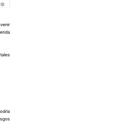
venir
renda
tales
odría
esgos