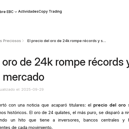
Actividades
Copy Trading
bre EBC
s Preciosos
El precio del oro de 24k rompe récords y sorprende al mercado
l oro de 24k rompe récords 
l mercado
ualizado el: 2025-09-29
tó con una noticia que acaparó titulares: el
precio del oro
s
s históricos. El oro de 24 quilates, el más puro, se disparó a ni
ando un hito que tiene a inversores, bancos centrales y 
entes de cada movimiento.