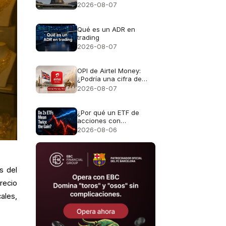
Pagos Internacionales
2026-08-07
(y por qué te afecta
directamente)
Qué es un ADR en
trading
2026-08-07
OPI de Airtel Money:
¿Podría una cifra de
$10.000M convertirla en
2026-08-07
la mayor OPI de
Londres?
¿Por qué un ETF de
acciones con
apalancamiento 2x no
2026-08-06
genera el doble de
rentabilidad?
s del
recio
ales,