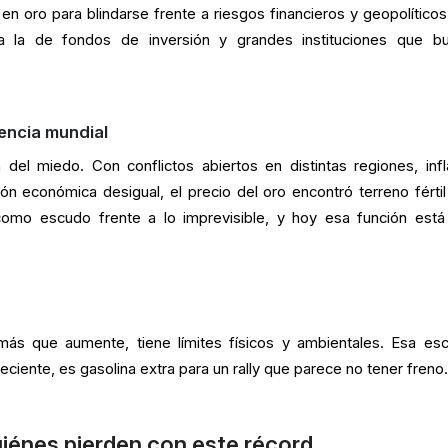
n oro para blindarse frente a riesgos financieros y geopolíticos
 la de fondos de inversión y grandes instituciones que b
lencia mundial
 del miedo. Con conflictos abiertos en distintas regiones, infl
ón económica desigual, el precio del oro encontró terreno fértil
 como escudo frente a lo imprevisible, y hoy esa función est
más que aumente, tiene límites físicos y ambientales. Esa es
creciente, es gasolina extra para un rally que parece no tener freno
iénes pierden con este récord