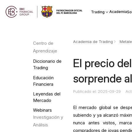
Academia
Trading
So
Academia de Trading
Metale
Centro de
Aprendizaje
El precio de
Diccionario de
Trading
sorprende a
Educación
Financiera
Publicado el: 2025-09-29
Act
Leyendas del
Mercado
El mercado global se desper
Webinars
subiendo y ya alcanzó máximo
Investigación y
nunca antes vistos, marc
Análisis
compradores de joyas pendi