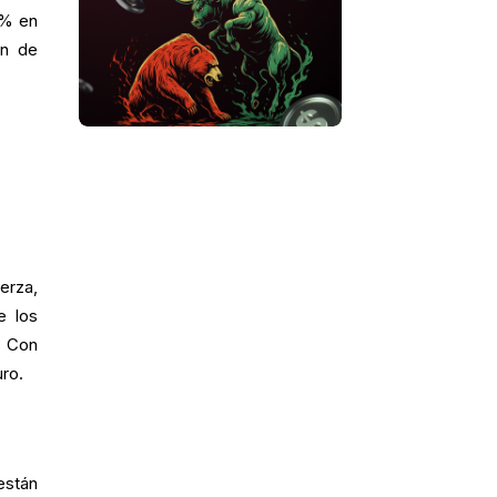
 % en
ón de
erza,
e los
. Con
ro.
están