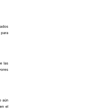
dados
 para
e las
yores
o aún
en el