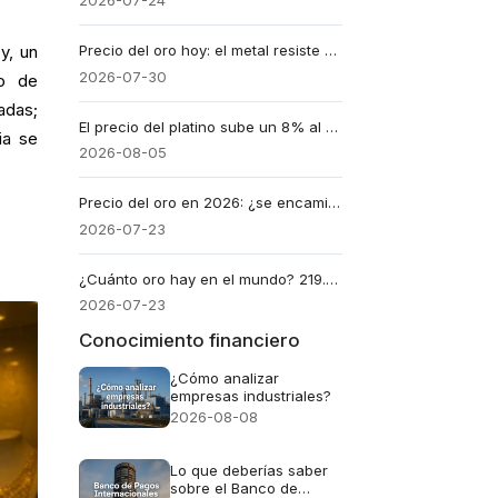
2026-07-24
Precio del oro hoy: el metal resiste en $4.100 tras la pausa de la Fed
y, un
2026-07-30
to de
adas;
El precio del platino sube un 8% al volver a centrarse la atención en el déficit de suministro previsto para 2026.
ia se
2026-08-05
Precio del oro en 2026: ¿se encamina hacia nuevos récords históricos?
2026-07-23
¿Cuánto oro hay en el mundo? 219.891 toneladas, menos de 1 onza por persona
2026-07-23
Conocimiento financiero
¿Cómo analizar
empresas industriales?
2026-08-08
Lo que deberías saber
sobre el Banco de