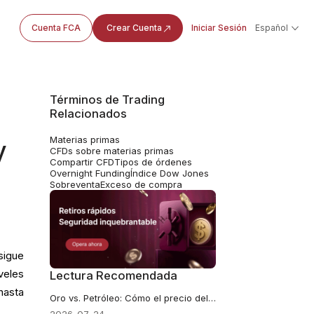
Cuenta FCA
Crear Cuenta
Iniciar Sesión
Español
Términos de Trading
Relacionados
Materias primas
y
CFDs sobre materias primas
Compartir CFD
Tipos de órdenes
Overnight Funding
Índice Dow Jones
Sobreventa
Exceso de compra
igue
veles
Lectura Recomendada
hasta
Oro vs. Petróleo: Cómo el precio del petróleo a 100 dólares impulsó rendimientos y provocó una caída del oro