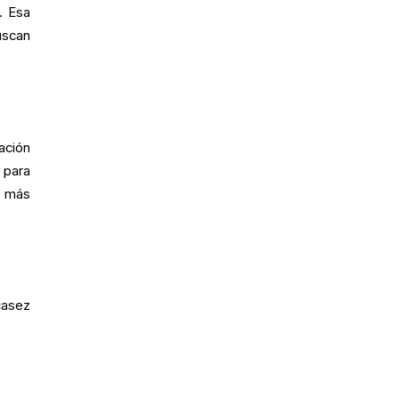
. Esa
uscan
ación
 para
á más
casez
.