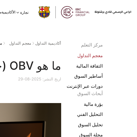
الأكاديمية
تجارة
ح
أكاديمية التداول
معجم التداول
ما هو OBV 
مركز التعلم
معجم التداول
ما هو OBV (حجم الرصيد) ولماذا نستخدمه؟
الثقافة المالية
أساطير السوق
اريخ النشر: 2025-08-29
دورات عبر الإنترنت
أبحاث السوق
بؤرة مالية
التحليل الفني
تحليل السوق
مجلة السوق