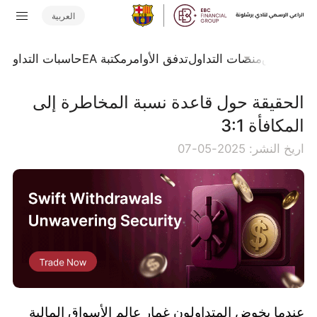
العربية
جلة السوق
منصات التداول
تدفق الأوامر
مكتبة EA
حاسبات التداول
ا
الحقيقة حول قاعدة نسبة المخاطرة إلى
المكافأة 3:1
اريخ النشر: 2025-05-07
عندما يخوض المتداولون غمار عالم الأسواق المالية