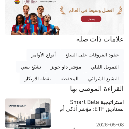
أفضل وسيط في العالم
يسجل
علامات ذات صلة
عقود الفروقات على السلع
أنواع الأوامر
التمويل الليلي
مؤشر داو جونز
تشبّع بيعي
التشبع الشرائي
المحفظة
نقطة الارتكاز
القراءة الموصى بها
استراتيجية Smart Beta
لصناديق ETF: مؤشر أذكى أم
مخاطرة نشطة مخفية؟
2026-05-08