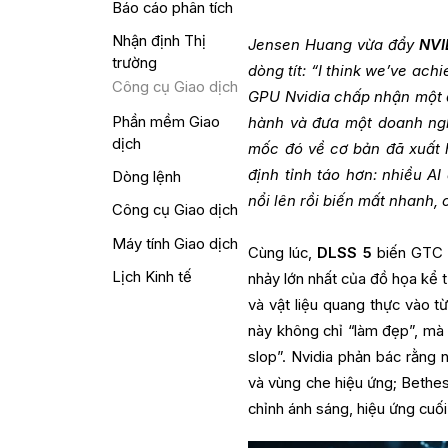
Báo cáo phân tích
Nhận định Thị
Jensen Huang vừa đẩy
NVI
trường
dòng tít: “I think we’ve ac
Công cụ Giao dịch
GPU Nvidia chấp nhận một đị
Phần mềm Giao
hành và đưa một doanh nghi
dịch
mốc đó về cơ bản đã xuất 
định tỉnh táo hơn: nhiều A
Dòng lệnh
nổi lên rồi biến mất nhanh,
Công cụ Giao dịch
Máy tính Giao dịch
Cùng lúc,
DLSS 5
biến GTC 2
Lịch Kinh tế
nhảy lớn nhất của đồ họa kể t
và vật liệu quang thực vào t
này không chỉ “làm đẹp”, mà 
slop”. Nvidia phản bác rằng 
và vùng che hiệu ứng; Bethes
chỉnh ánh sáng, hiệu ứng cuố