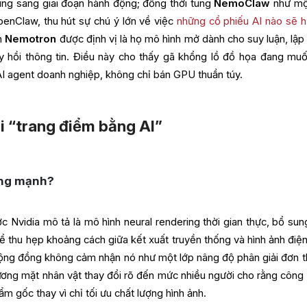
dung sang giai đoạn hành động; đồng thời tung
NemoClaw
như mộ
enClaw, thu hút sự chú ý lớn về việc
những cổ phiếu AI nào sẽ 
n
Nemotron
được định vị là họ mô hình mở dành cho suy luận, lập t
ruy hồi thông tin. Điều này cho thấy gã khổng lồ đồ họa đang muố
AI agent doanh nghiệp, không chỉ bán GPU thuần túy.
i “trang điểm bằng AI”
ứng mạnh?
 Nvidia mô tả là mô hình neural rendering thời gian thực, bổ sun
ể thu hẹp khoảng cách giữa kết xuất truyền thống và hình ảnh điện
cộng đồng không cảm nhận nó như một lớp nâng độ phân giải đơn t
gương mặt nhân vật thay đổi rõ đến mức nhiều người cho rằng công
hẩm gốc thay vì chỉ tối ưu chất lượng hình ảnh.