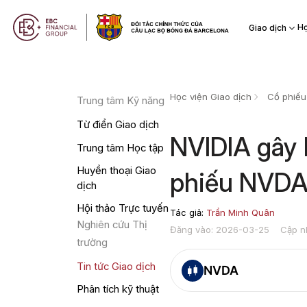
Họ
Giao dịch
Học viện Giao dịch
Cổ phiếu
Trung tâm Kỹ năng
Từ điển Giao dịch
NVIDIA gây 
Trung tâm Học tập
Huyền thoại Giao
phiếu NVDA 
dịch
Hội thảo Trực tuyến
Tác giả:
Trần Minh Quân
Nghiên cứu Thị
Đăng vào: 2026-03-25
Cập n
trường
Tin tức Giao dịch
NVDA
Phân tích kỹ thuật