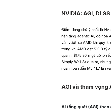
NVIDIA: AGI, DLSS 
Điểm đáng chú ý nhất là Nvid
nền tảng agentic AI, đồ họa AI
vẫn vượt xa AMD khi quý 4 n
trong khi AMD đạt $10,3 tỷ d
quanh $175,20 một cổ phiếu
Simply Wall St đưa ra, nhưn
ngành bán dẫn Mỹ 41,7 lần và
AGI và tham vọng 
AI tổng quát (AGI) theo