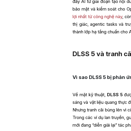
đẩy AI từ giai đoạn tạo nội 
bảo mật và kiểm soát cho Op
lợi nhất từ công nghệ này
, cò
thị giác, agentic tasks và t
thành lớp hạ tầng chuẩn cho 
DLSS 5 và tranh cã
Vì sao DLSS 5 bị phản 
Về mặt kỹ thuật,
DLSS 5
được
sáng và vật liệu quang thực đ
Nhưng tranh cãi bùng lên vì 
Trong các ví dụ lan truyền, 
mới đang “diễn giải lại” tác p