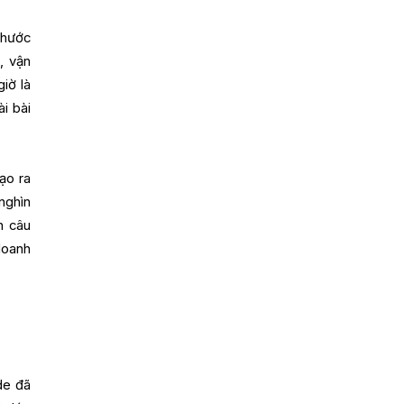
thước
, vận
iờ là
i bài
ạo ra
nghìn
h câu
doanh
de đã