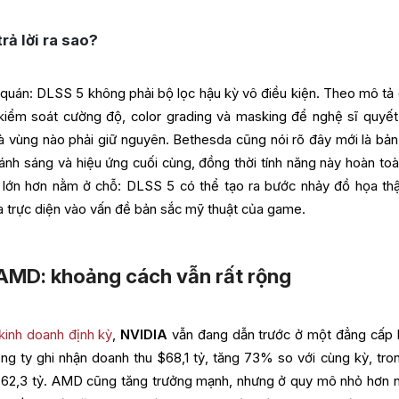
rả lời ra sao?
 quán: DLSS 5 không phải bộ lọc hậu kỳ vô điều kiện. Theo mô tả 
kiểm soát cường độ, color grading và masking để nghệ sĩ quyết
 vùng nào phải giữ nguyên. Bethesda cũng nói rõ đây mới là bả
 ánh sáng và hiệu ứng cuối cùng, đồng thời tính năng này hoàn toà
a lớn hơn nằm ở chỗ: DLSS 5 có thể tạo ra bước nhảy đồ họa thậ
a trực diện vào vấn đề bản sắc mỹ thuật của game.
 AMD: khoảng cách vẫn rất rộng
 kinh doanh định kỳ
,
NVIDIA
vẫn đang dẫn trước ở một đẳng cấp 
ng ty ghi nhận doanh thu $68,1 tỷ, tăng 73% so với cùng kỳ, tro
$62,3 tỷ. AMD cũng tăng trưởng mạnh, nhưng ở quy mô nhỏ hơn n