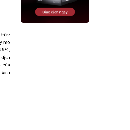
trận:
quy mô
 75%,
 dịch
á của
 bình