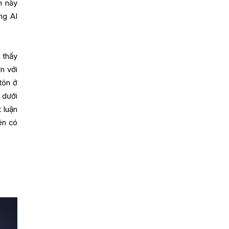
h này
ng AI
 thấy
n với
tôn ở
 dưới
 luận
ên có