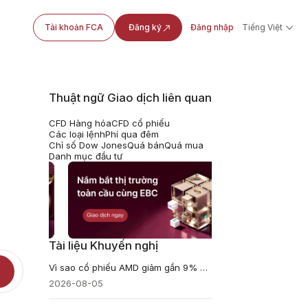
Tài khoản FCA
Đăng ký
Đăng nhập
Tiếng Việt
Thuật ngữ Giao dịch liên quan
CFD Hàng hóa
CFD cổ phiếu
Các loại lệnh
Phí qua đêm
Chỉ số Dow Jones
Quá bán
Quá mua
Danh mục đầu tư
Tài liệu Khuyến nghị
Vì sao cổ phiếu AMD giảm gần 9% dù doanh thu kỷ lục $11,5 tỷ?
2026-08-05