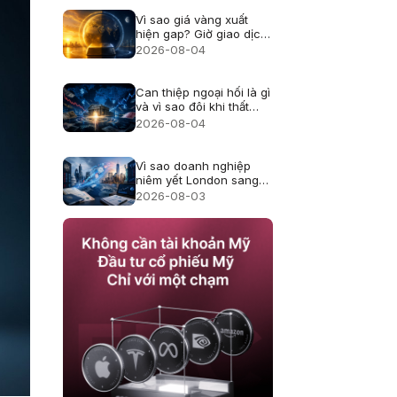
Vì sao giá vàng xuất
hiện gap? Giờ giao dịch
và thanh khoản
2026-08-04
Can thiệp ngoại hối là gì
và vì sao đôi khi thất
bại?
2026-08-04
Vì sao doanh nghiệp
niêm yết London sang
Mỹ, cổ đông thay đổi
2026-08-03
thế nào?