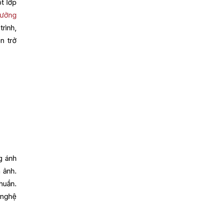
t lớp
hưởng
rình,
n trở
g ánh
 ảnh.
huần.
 nghệ