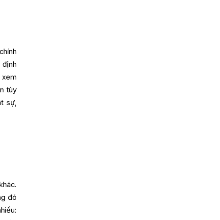
chính
 định
n xem
n tùy
t sự,
khác.
ng đó
hiều: