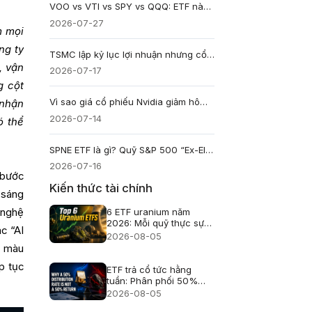
VOO vs VTI vs SPY vs QQQ: ETF nào phù hợp với bạn?
2026-07-27
m mọi
ng ty
TSMC lập kỷ lục lợi nhuận nhưng cổ phiếu vẫn giảm
, vận
2026-07-17
g cột
Vì sao giá cổ phiếu Nvidia giảm hôm nay?
 nhận
2026-07-14
ó thể
SPNE ETF là gì? Quỹ S&P 500 “Ex-Elon” hoạt động ra sao?
2026-07-16
 bước
Kiến thức tài chính
 sáng
 nghệ
6 ETF uranium năm
2026: Mỗi quỹ thực sự
c “AI
nắm giữ gì?
2026-08-05
n màu
p tục
ETF trả cổ tức hằng
tuần: Phân phối 50%
không phải lãi 50%
2026-08-05