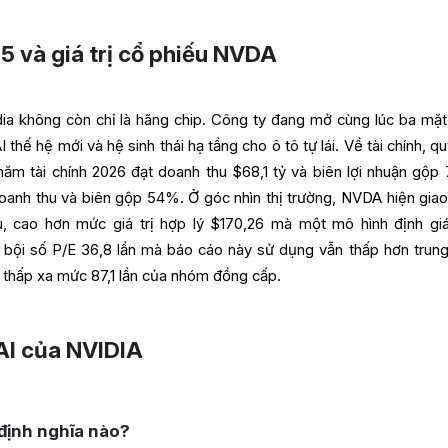
5 và giá trị cổ phiếu NVDA
ia không còn chỉ là hãng chip. Công ty đang mở cùng lúc ba mặt 
 thế hệ mới và hệ sinh thái hạ tầng cho ô tô tự lái. Về tài chính, 
ăm tài chính 2026 đạt doanh thu $68,1 tỷ và biên lợi nhuận gộp
oanh thu và biên gộp 54%. Ở góc nhìn thị trường, NVDA hiện giao
, cao hơn mức giá trị hợp lý $170,26 mà một mô hình định gi
g bội số P/E 36,8 lần mà báo cáo này sử dụng vẫn thấp hơn trung
 thấp xa mức 87,1 lần của nhóm đồng cấp.
AI của NVIDIA
 định nghĩa nào?