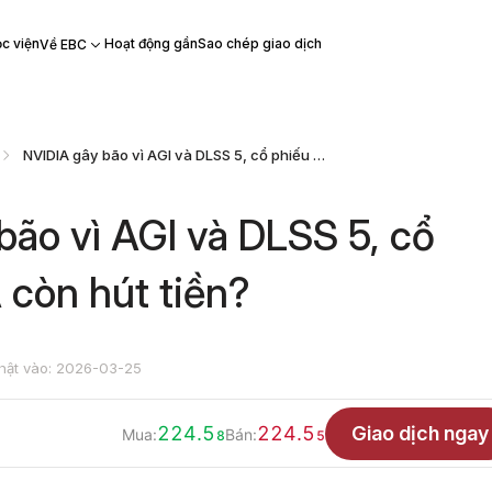
c viện
Hoạt động gần
Sao chép giao dịch
Về EBC
NVIDIA gây bão vì AGI và DLSS 5, cổ phiếu NVDA còn hút tiền?
bão vì AGI và DLSS 5, cổ
còn hút tiền?
hật vào: 2026-03-25
224.5
224.5
Giao dịch ngay
Mua:
Bán:
8
5