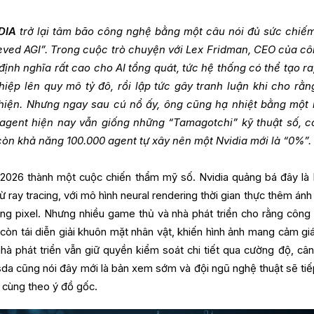
DIA
trở lại tâm bão công nghệ bằng một câu nói đủ sức chiế
hieved AGI”. Trong cuộc trò chuyện với Lex Fridman, CEO của cô
nh nghĩa rất cao cho AI tổng quát, tức hệ thống có thể tạo ra
ệp lên quy mô tỷ đô, rồi lập tức gây tranh luận khi cho rằn
hiện. Nhưng ngay sau cú nổ ấy, ông cũng hạ nhiệt bằng một
I agent hiện nay vẫn giống những “Tamagotchi” kỹ thuật số, c
 còn khả năng 100.000 agent tự xây nên một Nvidia mới là “0%”.
026 thành một cuộc chiến thẩm mỹ số. Nvidia quảng bá đây là
ừ ray tracing, với mô hình neural rendering thời gian thực thêm ánh
ừng pixel. Nhưng nhiều game thủ và nhà phát triển cho rằng công
còn tái diễn giải khuôn mặt nhân vật, khiến hình ảnh mang cảm giá
nhà phát triển vẫn giữ quyền kiểm soát chi tiết qua cường độ, câ
da cũng nói đây mới là bản xem sớm và đội ngũ nghệ thuật sẽ tiế
i cùng theo ý đồ gốc.