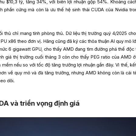
hu $10,3 tỷ, tăng 34%, với biên lợi nhuận gộp 54%. Khoảng các
h phần cứng mà còn là ưu thế hệ sinh thái CUDA của Nvidia tro
 thủ chỉ mang tính phòng thủ. Dữ liệu thị trường quý 4/2025 cho
PU x86 theo đơn vị. Hãng cũng đã ký các thỏa thuận AI quy mô lớ
mức 6 gigawatt GPU, cho thấy AMD đang tìm đường phá thế độc 
ịnh giá thị trường cuối tháng 3 còn cho thấy PEG ratio của AMD ở
 mềm nếu so với tốc độ tăng trưởng lợi nhuận gần đây. Vì thế, kết
hơn về quy mô và đà tăng trưởng, nhưng AMD không còn là cái t
eo dõi.
DA và triển vọng định giá