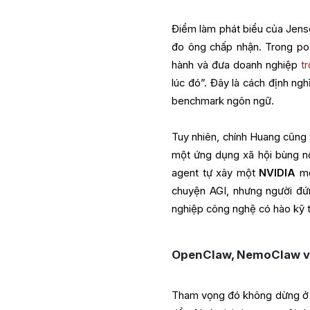
Điểm làm phát biểu của Jens
đo ông chấp nhận. Trong po
hành và đưa doanh nghiệp
t
lúc đó”. Đây là cách định ngh
benchmark ngôn ngữ.
Tuy nhiên, chính Huang cũng t
một ứng dụng xã hội bùng nổ
agent tự xây một
NVIDIA
mớ
chuyện AGI, nhưng người đứ
nghiệp công nghệ có hào kỹ 
OpenClaw, NemoClaw và
Tham vọng đó không dừng ở 