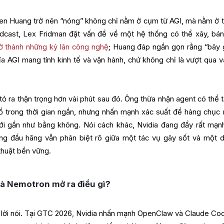
en Huang trở nên “nóng” không chỉ nằm ở cụm từ AGI, mà nằm ở 
dcast, Lex Fridman đặt vấn đề về một hệ thống có thể xây, bán
rở thành những kỳ lân công nghệ
; Huang đáp ngắn gọn rằng “bây g
ĩa AGI mang tính kinh tế và vận hành, chứ không chỉ là vượt qua và
ỏ ra thận trọng hơn vài phút sau đó. Ông thừa nhận agent có thể t
 trong thời gian ngắn, nhưng nhấn mạnh xác suất để hàng chục 
i gần như bằng không. Nói cách khác, Nvidia đang đẩy rất mạn
ng đầu hãng vẫn phân biệt rõ giữa một tác vụ gây sốt và một 
thuật bền vững.
 Nemotron mở ra điều gì?
lời nói. Tại GTC 2026, Nvidia nhấn mạnh OpenClaw và Claude Co