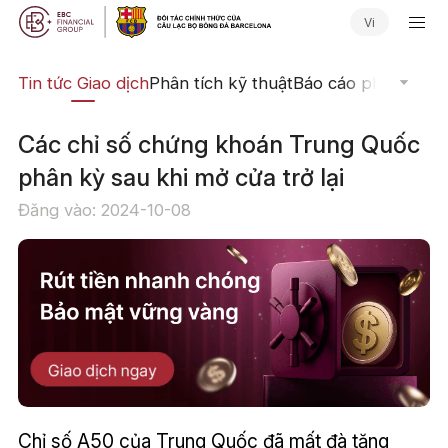
Vi
yến
Tin tức Giao dịch
Phân tích kỹ thuật
Báo cáo phân tích
N
​Các chỉ số chứng khoán Trung Quốc
phân kỳ sau khi mở cửa trở lại
Đăng vào: 2024-10-08
Chỉ số A50 của Trung Quốc đã mất đà tăng