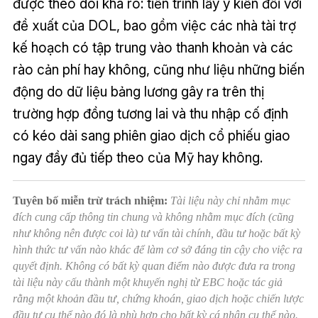
được theo dõi khá rõ: tiến trình lấy ý kiến đối với
đề xuất của DOL, bao gồm việc các nhà tài trợ
kế hoạch có tập trung vào thanh khoản và các
rào cản phí hay không, cũng như liệu những biến
động do dữ liệu bảng lương gây ra trên thị
trường hợp đồng tương lai và thu nhập cố định
có kéo dài sang phiên giao dịch cổ phiếu giao
ngay đầy đủ tiếp theo của Mỹ hay không.
Tuyên bố miễn trừ trách nhiệm:
Tài liệu này chỉ nhằm mục
đích cung cấp thông tin chung và không nhằm mục đích (cũng
như không nên được coi là) tư vấn tài chính, đầu tư hoặc bất kỳ
hình thức tư vấn nào khác để làm cơ sở đáng tin cậy cho việc ra
quyết định. Không có bất kỳ quan điểm nào được đưa ra trong
tài liệu này cấu thành một khuyến nghị từ EBC hoặc tác giả
rằng một khoản đầu tư, chứng khoán, giao dịch hoặc chiến lược
đầu tư cụ thể nào đó là phù hợp cho bất kỳ cá nhân cụ thể nào.