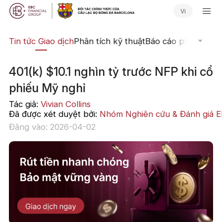
Vi
yến
Tin tức Giao dịch
Phân tích kỹ thuật
Báo cáo phân tích
N
401(k) $10.1 nghìn tỷ trước NFP khi cổ
phiếu Mỹ nghỉ
Tác giả:
Vivian Collins
Đã được xét duyệt bởi:
Nhóm Nghiên cứu & Đánh giá 
Đăng vào: 2026-04-02