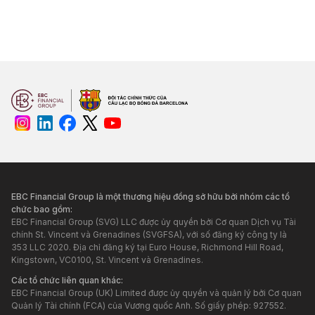
EBC Financial Group là một thương hiệu đồng sở hữu bởi nhóm các tổ
chức bao gồm:
EBC Financial Group (SVG) LLC được ủy quyền bởi Cơ quan Dịch vụ Tài
chính St. Vincent và Grenadines (SVGFSA), với số đăng ký công ty là
353 LLC 2020. Địa chỉ đăng ký tại Euro House, Richmond Hill Road,
Kingstown, VC0100, St. Vincent và Grenadines.
Các tổ chức liên quan khác:
EBC Financial Group (UK) Limited được ủy quyền và quản lý bởi Cơ quan
Quản lý Tài chính (FCA) của Vương quốc Anh. Số giấy phép: 927552.