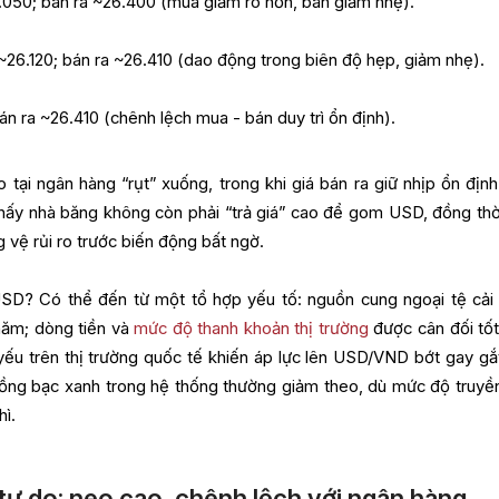
.050; bán ra ~26.400 (mua giảm rõ hơn, bán giảm nhẹ).
6.120; bán ra ~26.410 (dao động trong biên độ hẹp, giảm nhẹ).
n ra ~26.410 (chênh lệch mua - bán duy trì ổn định).
 tại ngân hàng “rụt” xuống, trong khi giá bán ra giữ nhịp ổn định
thấy nhà băng không còn phải “trả giá” cao để gom USD, đồng thờ
g vệ rủi ro trước biến động bất ngờ.
SD? Có thể đến từ một tổ hợp yếu tố: nguồn cung ngoại tệ cải 
năm; dòng tiền và
mức độ thanh khoản thị trường
được cân đối tốt
yếu trên thị trường quốc tế khiến áp lực lên USD/VND bớt gay gắt
đồng bạc xanh trong hệ thống thường giảm theo, dù mức độ truyề
hì.
tự do: neo cao, chênh lệch với ngân hàng