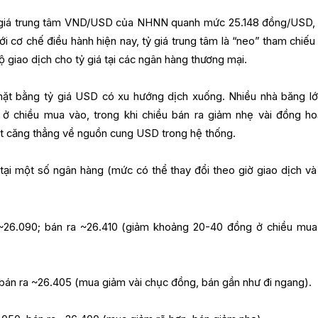
ỷ giá trung tâm VND/USD của NHNN quanh mức 25.148 đồng/USD,
Với cơ chế điều hành hiện nay, tỷ giá trung tâm là “neo” tham chiếu
độ giao dịch cho tỷ giá tại các ngân hàng thương mại.
mặt bằng tỷ giá USD có xu hướng dịch xuống. Nhiều nhà băng lớ
 chiều mua vào, trong khi chiều bán ra giảm nhẹ vài đồng ho
ớt căng thẳng về nguồn cung USD trong hệ thống.
tại một số ngân hàng (mức có thể thay đổi theo giờ giao dịch và
26.090; bán ra ~26.410 (giảm khoảng 20-40 đồng ở chiều mua
bán ra ~26.405 (mua giảm vài chục đồng, bán gần như đi ngang).