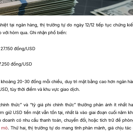
iệt tại ngân hàng, thị trường tự do ngày 12/12 tiếp tục chứng kiế
 với hôm qua. Ghi nhận phổ biến:
- 27.150 đồng/USD
27.250 đồng/USD
g khoảng 20-30 đồng mỗi chiều, duy trì mặt bằng cao hơn ngân hà
D, tùy thời điểm và khu vực giao dịch.
chính thức” và “tỷ giá phi chính thức” thường phản ánh ít nhất ha
m giữ USD tiền mặt vẫn tồn tại, nhất là vào giai đoạn cuối năm kh
 doanh có nhu cầu thanh toán, chuyển đổi, hoặc tích trữ để phòn
ĩ mô
. Thứ hai, thị trường tự do mang tính phân mảnh, giá chịu tác