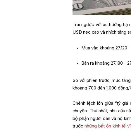
Trái ngược với xu hướng hạ nh
USD neo cao và nhích tăng so
Mua vào khoảng 27.120 
Bán ra khoảng 27.180 - 
So với phiên trước, mức tăn
khoảng 700 đến 1.000 đồng/US
Chênh lệch lớn giữa “tỷ giá 
chuyện. Thứ nhất, nhu cầu nắ
bộ phận người dân và hộ kinh
trước
những bất ổn kinh tế v