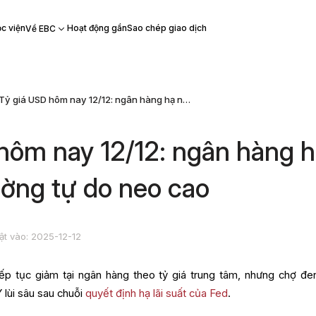
c viện
Hoạt động gần
Sao chép giao dịch
Về EBC
Tỷ giá USD hôm nay 12/12: ngân hàng hạ nhiệt, thị trường tự do neo cao
hôm nay 12/12: ngân hàng 
rường tự do neo cao
ật vào: 2025-12-12
ếp tục giảm tại ngân hàng theo tỷ giá trung tâm, nhưng chợ đe
lùi sâu sau chuỗi
quyết định hạ lãi suất của Fed
.