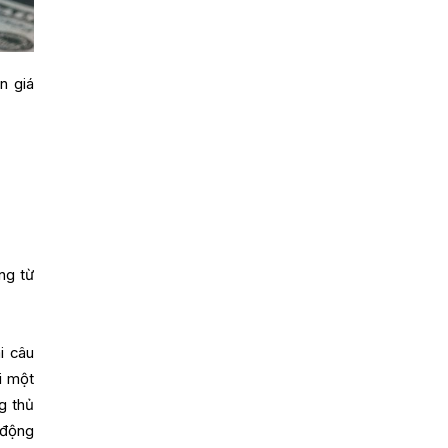
n giá
ng từ
i câu
i một
g thủ
 động