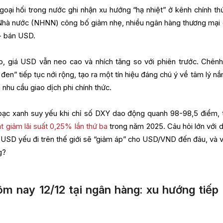
goại hối trong nước ghi nhận xu hướng “hạ nhiệt” ở kênh chính thứ
 Nhà nước (NHNN) công bố giảm nhẹ, nhiều ngân hàng thương mại
 - bán USD.
do, giá USD vẫn neo cao và nhích tăng so với phiên trước. Chênh
 đen” tiếp tục nới rộng, tạo ra một tín hiệu đáng chú ý về tâm lý n
nhu cầu giao dịch phi chính thức.
 bạc xanh suy yếu khi chỉ số DXY dao động quanh 98-98,5 điểm, 
t giảm lãi suất 0,25% lần thứ ba
trong năm 2025. Câu hỏi lớn với 
: USD yếu đi trên thế giới sẽ “giảm áp” cho USD/VND đến đâu, và v
g?
m nay 12/12 tại ngân hàng: xu hướng tiếp