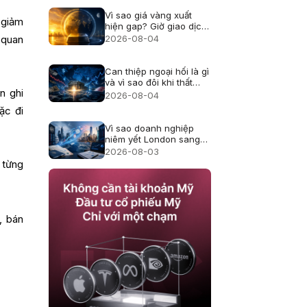
Vì sao giá vàng xuất
 giảm
hiện gap? Giờ giao dịch
và thanh khoản
2026-08-04
 quan
Can thiệp ngoại hối là gì
và vì sao đôi khi thất
n ghi
bại?
2026-08-04
ặc đi
Vì sao doanh nghiệp
niêm yết London sang
Mỹ, cổ đông thay đổi
2026-08-03
thế nào?
 từng
, bán