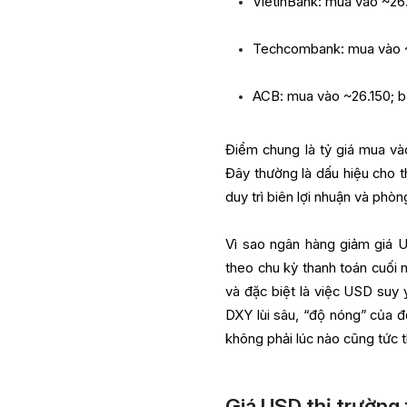
VietinBank: mua vào ~26
Techcombank: mua vào ~2
ACB: mua vào ~26.150; bá
Điểm chung là tỷ giá mua vào
Đây thường là dấu hiệu cho 
duy trì biên lợi nhuận và phòn
Vì sao ngân hàng giảm giá U
theo chu kỳ thanh toán cuối 
và đặc biệt là việc USD suy 
DXY lùi sâu, “độ nóng” của 
không phải lúc nào cũng tức t
Giá USD thị trường 