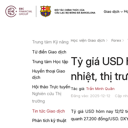
Họ
Giao dịch
Học viện Giao dịch
Forex
Trung tâm Kỹ năng
Từ điển Giao dịch
Tỷ giá USD 
Trung tâm Học tập
Huyền thoại Giao
nhiệt, thị t
dịch
Hội thảo Trực tuyến
Tác giả:
Trần Minh Quân
Nghiên cứu Thị
Đăng vào: 2025-12-12
Cập nh
trường
Tin tức Giao dịch
Tỷ giá USD hôm nay 12/12 ti
quanh 27.200 đồng/USD. DXY 
Phân tích kỹ thuật