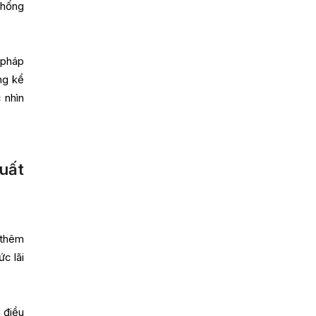
thống
 pháp
áng kể
 nhìn
suất
 thêm
ức lãi
 điều