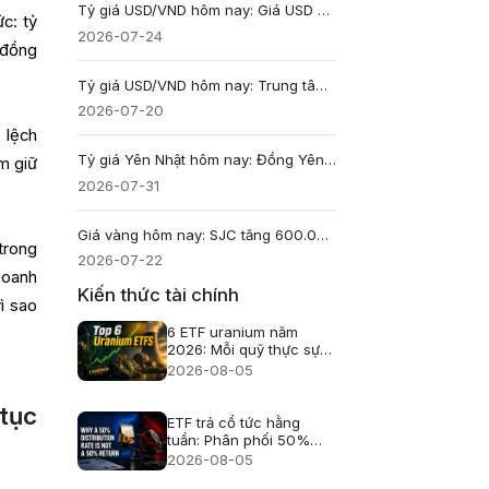
Tỷ giá USD/VND hôm nay: Giá USD ngân hàng áp sát trần, DXY giữ vùng cao
c: tỷ
2026-07-24
 đồng
Tỷ giá USD/VND hôm nay: Trung tâm giảm 2 đồng, giá ngân hàng vẫn sát trần
2026-07-20
 lệch
Tỷ giá Yên Nhật hôm nay: Đồng Yên hạ nhiệt, đổi ở đâu có lợi?
ắm giữ
2026-07-31
Giá vàng hôm nay: SJC tăng 600.000 đồng, thế giới lên 4.110 USD
trong
2026-07-22
doanh
Kiến thức tài chính
ì sao
6 ETF uranium năm
2026: Mỗi quỹ thực sự
nắm giữ gì?
2026-08-05
 tục
ETF trả cổ tức hằng
tuần: Phân phối 50%
không phải lãi 50%
2026-08-05