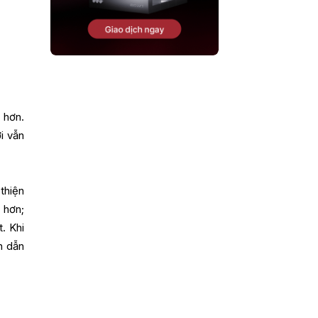
 hơn.
i vẫn
thiện
 hơn;
. Khi
n dẫn