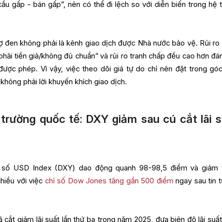
cầu gấp - bán gấp”, nên có thể đi lệch so với diễn biến trong hệ 
 đen không phải là kênh giao dịch được Nhà nước bảo vệ. Rủi ro
ua phải tiền giả/không đủ chuẩn” và rủi ro tranh chấp đều cao hơn đ
 được phép. Vì vậy, việc theo dõi giá tự do chỉ nên đặt trong góc
, không phải lời khuyến khích giao dịch.
trường quốc tế: DXY giảm sau cú cắt lãi 
chỉ số USD Index (DXY) dao động quanh 98-98,5 điểm và giảm
chiều với việc
chỉ số Dow Jones tăng gần 500 điểm
ngay sau tin t
 cắt giảm lãi suất lần thứ ba trong năm 2025, đưa biên độ lãi suất