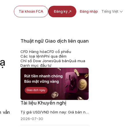
Tài khoản FCA
Đăng ký
Đăng nhập
Tiếng Việt
Thuật ngữ Giao dịch liên quan
CFD Hàng hóa
CFD cổ phiếu
Các loại lệnh
Phí qua đêm
hạ
Chỉ số Dow Jones
Quá bán
Quá mua
Danh mục đầu tư
Tài liệu Khuyến nghị
n vẫn
Tỷ giá USD/VND hôm nay: Giá bán ngân hàng chỉ còn cách trần 66 đồng
2026-07-30