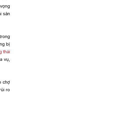
 vọng
i sản
trong
ng bị
g thái
a vụ,
o chợ
ủi ro