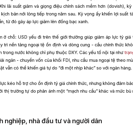
hi lãi suất giảm và giọng điệu chính sách mềm hơn (dovish), kỳ
kịch bản nới lỏng tiếp trong năm sau. Kỳ vọng ấy khiến lợi suất tà
n, từ đó gây áp lực giảm lên đồng bạc xanh.
ở chỗ: USD yếu đi trên thế giới thường giúp giảm áp lực tỷ giá 
y trì nền tảng ngoại tệ ổn định và dòng cung - cầu chính thức khô
ến trong nước không chỉ phụ thuộc DXY. Các yếu tố nội tại như
trạn
 giải ngân - chuyển vốn của khối FDI, nhu cầu mua ngoại tệ theo mù
t vẫn có thể khiến giá tự do “đi một nhịp khác” so với ngân hàng.
lực kéo hỗ trợ cho ổn định tỷ giá chính thức, nhưng không đảm bả
ởi thị trường tự do phản ánh một “mạch nhu cầu” khác và mức bù r
 nghiệp, nhà đầu tư và người dân