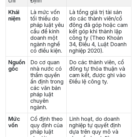
chí
Định
Khái
Là mức vốn
Là tổng giá trị tài sản
niệm
tối thiểu do
do các thành viên/cổ
pháp luật yêu
đông đã góp hoặc cam
cầu để kinh
kết góp khi thành lập
doanh một
công ty (Theo Khoản
ngành nghề
34, Điều 4, Luật Doanh
có điều kiện.
nghiệp 2020).
Nguồn
Do cơ quan
Do các thành viên, cổ
gốc
nhà nước có
đông tự thỏa thuận và
thẩm quyền
cam kết, được ghi vào
ấn định trong
Điều lệ công ty.
các văn bản
pháp luật
chuyên
ngành.
Mức
Cố định theo
Linh hoạt, do doanh
vốn
quy định của
nghiệp tự quyết định
pháp luật
dựa trên quy mô và