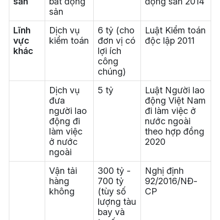
sản
bất động
động sản 2014
sản
Lĩnh
Dịch vụ
6 tỷ (cho
Luật Kiểm toán
vực
kiểm toán
đơn vị có
độc lập 2011
khác
lợi ích
công
chúng)
Dịch vụ
5 tỷ
Luật Người lao
đưa
động Việt Nam
người lao
đi làm việc ở
động đi
nước ngoài
làm việc
theo hợp đồng
ở nước
2020
ngoài
Vận tải
300 tỷ -
Nghị định
hàng
700 tỷ
92/2016/NĐ-
không
(tùy số
CP
lượng tàu
bay và