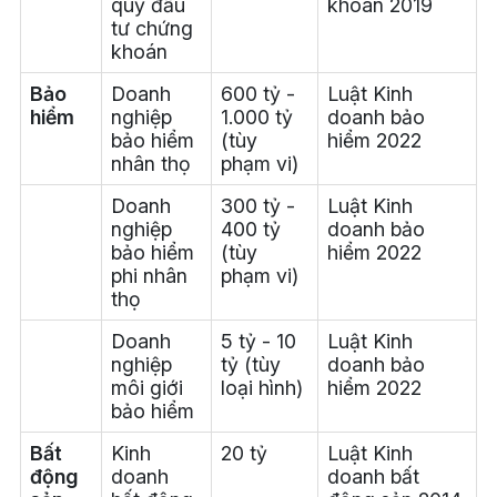
quỹ đầu
khoán 2019
tư chứng
khoán
Bảo
Doanh
600 tỷ -
Luật Kinh
hiểm
nghiệp
1.000 tỷ
doanh bảo
bảo hiểm
(tùy
hiểm 2022
nhân thọ
phạm vi)
Doanh
300 tỷ -
Luật Kinh
nghiệp
400 tỷ
doanh bảo
bảo hiểm
(tùy
hiểm 2022
phi nhân
phạm vi)
thọ
Doanh
5 tỷ - 10
Luật Kinh
nghiệp
tỷ (tùy
doanh bảo
môi giới
loại hình)
hiểm 2022
bảo hiểm
Bất
Kinh
20 tỷ
Luật Kinh
động
doanh
doanh bất