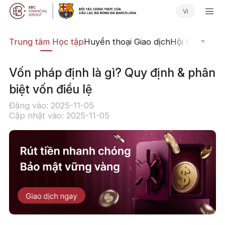
Vi
ịch
Trung tâm Học tập
Huyền thoại Giao dịch
Hội thảo Trực
Vốn pháp định là gì? Quy định & phân
biệt vốn điều lệ
Đăng vào: 2025-11-05
Cập nhật vào: 2025-11-05