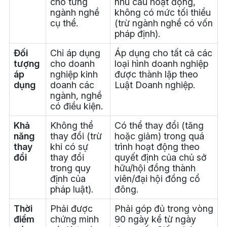
cho từng
nhu cầu hoạt động,
ngành nghề
không có mức tối thiểu
cụ thể.
(trừ ngành nghề có vốn
pháp định).
Đối
Chỉ áp dụng
Áp dụng cho tất cả các
tượng
cho doanh
loại hình doanh nghiệp
áp
nghiệp kinh
được thành lập theo
dụng
doanh các
Luật Doanh nghiệp.
ngành, nghề
có điều kiện.
Khả
Không thể
Có thể thay đổi (tăng
năng
thay đổi (trừ
hoặc giảm) trong quá
thay
khi có sự
trình hoạt động theo
đổi
thay đổi
quyết định của chủ sở
trong quy
hữu/hội đồng thành
định của
viên/đại hội đồng cổ
pháp luật).
đông.
Thời
Phải được
Phải góp đủ trong vòng
điểm
chứng minh
90 ngày kể từ ngày