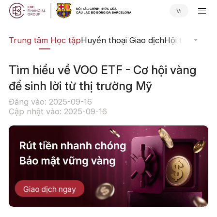
Vi
ịch
Trung tâm Học tập
Huyền thoại Giao dịch
Hội thảo Trực
Tìm hiểu về VOO ETF - Cơ hội vàng
để sinh lời từ thị trường Mỹ
Đăng vào: 2025-09-16
Cập nhật vào: 2025-09-16