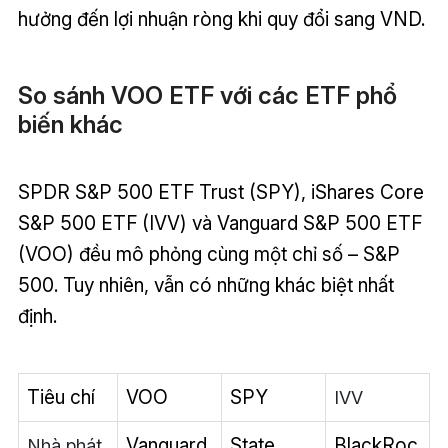
hưởng đến lợi nhuận ròng khi quy đổi sang VND.
So sánh VOO ETF với các ETF phổ
biến khác
SPDR S&P 500 ETF Trust (SPY), iShares Core
S&P 500 ETF (IVV) và Vanguard S&P 500 ETF
(VOO) đều mô phỏng cùng một chỉ số – S&P
500. Tuy nhiên, vẫn có những khác biệt nhất
định.
Tiêu chí
VOO
SPY
IVV
Vanguard
State
BlackRoc
Nhà phát