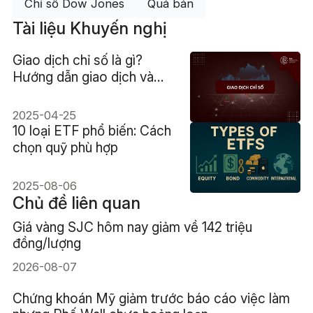
Chỉ số Dow Jones
Quá bán
Tài liệu Khuyến nghị
Giao dịch chỉ số là gì?
Hướng dẫn giao dịch và
phân biệt với giao dịch cổ
phiếu
2025-04-25
10 loại ETF phổ biến: Cách
chọn quỹ phù hợp
2025-08-06
Chủ đề liên quan
Giá vàng SJC hôm nay giảm về 142 triệu
đồng/lượng
2026-08-07
Chứng khoán Mỹ giảm trước báo cáo việc làm